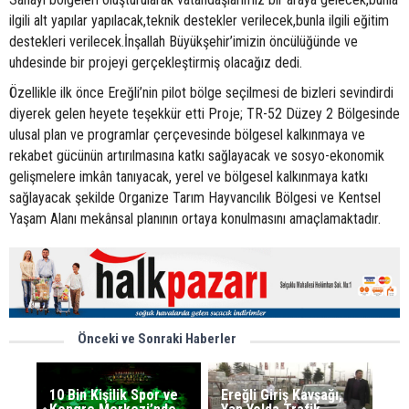
ilgili alt yapılar yapılacak,teknik destekler verilecek,bunla ilgili eğitim
destekleri verilecek.İnşallah Büyükşehir’imizin öncülüğünde ve
uhdesinde bir projeyi gerçekleştirmiş olacağız dedi.
Özellikle ilk önce Ereğli’nin pilot bölge seçilmesi de bizleri sevindirdi
diyerek gelen heyete teşekkür etti Proje; TR-52 Düzey 2 Bölgesinde
ulusal plan ve programlar çerçevesinde bölgesel kalkınmaya ve
rekabet gücünün artırılmasına katkı sağlayacak ve sosyo-ekonomik
gelişmelere imkân tanıyacak, yerel ve bölgesel kalkınmaya katkı
sağlayacak şekilde Organize Tarım Hayvancılık Bölgesi ve Kentsel
Yaşam Alanı mekânsal planının ortaya konulmasını amaçlamaktadır.
Önceki ve Sonraki Haberler
10 Bin Kişilik Spor ve
Ereğli Giriş Kavşağı,