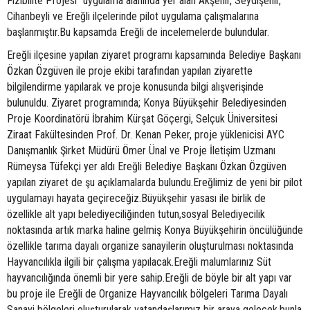
Fizibilite Projesi” uygulama alanında yer alan Akşehir, Seydişehir,
Cihanbeyli ve Ereğli ilçelerinde pilot uygulama çalışmalarına
başlanmıştır.Bu kapsamda Ereğli de incelemelerde bulundular.
Ereğli ilçesine yapılan ziyaret programı kapsamında Belediye Başkanı
Özkan Özgüven ile proje ekibi tarafından yapılan ziyarette
bilgilendirme yapılarak ve proje konusunda bilgi alışverişinde
bulunuldu. Ziyaret programında; Konya Büyükşehir Belediyesinden
Proje Koordinatörü İbrahim Kürşat Göçergi, Selçuk Üniversitesi
Ziraat Fakültesinden Prof. Dr. Kenan Peker, proje yüklenicisi AYC
Danışmanlık Şirket Müdürü Ömer Ünal ve Proje İletişim Uzmanı
Rümeysa Tüfekçi yer aldı Ereğli Belediye Başkanı Özkan Özgüven
yapılan ziyaret de şu açıklamalarda bulundu.Ereğlimiz de yeni bir pilot
uygulamayı hayata geçireceğiz.Büyükşehir yasası ile birlik de
özellikle alt yapı belediyeciliğinden tutun,sosyal Belediyecilik
noktasında artık marka haline gelmiş Konya Büyükşehirin öncülüğünde
özellikle tarıma dayalı organize sanayilerin oluşturulması noktasında
Hayvancılıkla ilgili bir çalışma yapılacak.Ereğli malumlarınız Süt
hayvancılığında önemli bir yere sahip.Ereğli de böyle bir alt yapı var
bu proje ile Ereğli de Organize Hayvancılık bölgeleri Tarıma Dayalı
Sanayi bölgeleri oluşturularak vatandaşlarımız bir araya gelecek,bunla