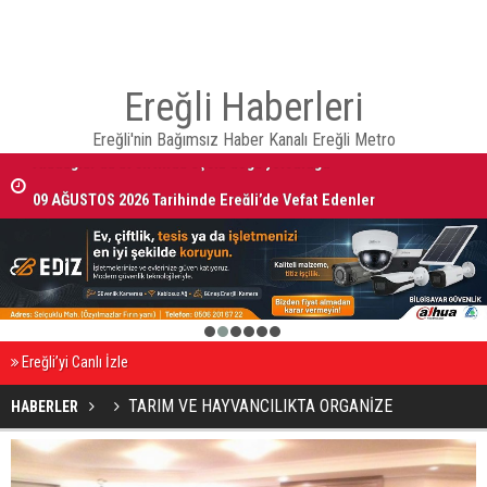
Ereğli Haberleri
Ereğli'nin Bağımsız Haber Kanalı Ereğli Metro
09 AĞUSTOS 2026 Tarihinde Ereğli’de Vefat Edenler
1
2
3
4
5
6
Ereğli’yi Canlı İzle
TARIM VE HAYVANCILIKTA ORGANİZE
HABERLER