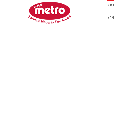
Günü
KON