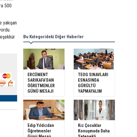
ıra 500
e yakışan
yordu.
teşekkür
Bu Kategorideki Diğer Haberler
ERCÜMENT
TEOG SINAVLARI
SARIKAFA’DAN
ESNASINDA
ÖĞRETMENLER
GÜRÜLTÜ
GÜNÜ MESAJI
YAPMAYALIM
Edip Yıldızdan
Kız Çocuklar
Öğretmenler
Konuşmada Daha
Günü Mesajı
Yetenekli