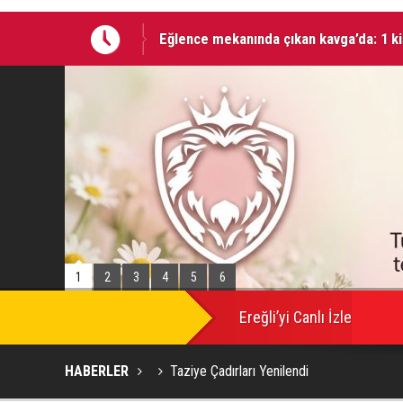
Eğlence mekanında çıkan kavga’da: 1 ki
08 AĞUSTOS 2026 Tarihinde Ereğli’de 
1
2
3
4
5
6
Ereğli’yi Canlı İzle
HABERLER
Taziye Çadırları Yenilendi