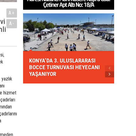
A+
vi
A-
mli
KONYA
si,
KONYA’DA 3. ULUSLARARASI
EZBER
ek
BOCCE TURNUVASI HEYECANI
GELEN
YAŞANIYOR
AHUD
 yazlık
anı
de hizmet
çadırları
ımından
adırlarını
a
enmeden