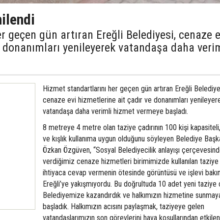
nilendi
r geçen gün artıran Ereğli Belediyesi, cenaze e
e donanımları yenileyerek vatandaşa daha veri
Hizmet standartlarını her geçen gün artıran Ereğli Belediye
cenaze evi hizmetlerine ait çadır ve donanımları yenileyer
vatandaşa daha verimli hizmet vermeye başladı.
8 metreye 4 metre olan taziye çadırının 100 kişi kapasiteli,
ve kışlık kullanıma uygun olduğunu söyleyen Belediye Başk
Özkan Özgüven, “Sosyal Belediyecilik anlayışı çerçevesin
verdiğimiz cenaze hizmetleri birimimizde kullanılan taziye 
ihtiyaca cevap vermenin ötesinde görüntüsü ve işlevi bak
Ereğli’ye yakışmıyordu. Bu doğrultuda 10 adet yeni taziye ç
Belediyemize kazandırdık ve halkımızın hizmetine sunmay
başladık. Halkımızın acısını paylaşmak, taziyeye gelen
vatandaşlarımızın son görevlerini hava koşullarından etkil