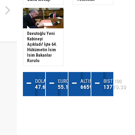
Davutoğlu Yeni
Kabineyi
Açıkladı! İşte 64.
Hükümetin İsim
İsim Bakanlar
Kurulu
DOLAR
EURO
ALTIN
BIST 100
47.68
55.13
6659.71
13779.39