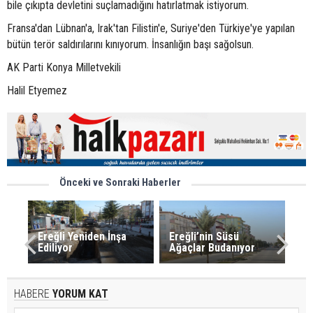
bile çıkıpta devletini suçlamadığını hatırlatmak istiyorum.
Fransa'dan Lübnan'a, Irak'tan Filistin'e, Suriye'den Türkiye'ye yapılan
bütün terör saldırılarını kınıyorum. İnsanlığın başı sağolsun.
AK Parti Konya Milletvekili
Halil Etyemez
Önceki ve Sonraki Haberler
Ereğli Yeniden İnşa
Ereğli’nin Süsü
Ediliyor
Ağaçlar Budanıyor
HABERE
YORUM KAT