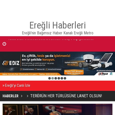
Ereğli Haberleri
Ereğli'nin Bağımsız Haber Kanalı Ereğli Metro
Otomobilde silahla başlarından vurulan 2 kişiden, kadın öldü erkek
yaralandı
1
2
3
4
5
6
Ereğli’yi Canlı İzle
TERÖRÜN HER TÜRLÜSÜNE LANET OLSUN!
HABERLER