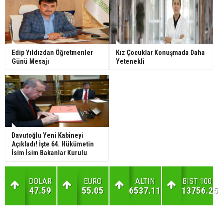
Edip Yıldızdan Öğretmenler
Kız Çocuklar Konuşmada Daha
Günü Mesajı
Yetenekli
Davutoğlu Yeni Kabineyi
Açıkladı! İşte 64. Hükümetin
İsim İsim Bakanlar Kurulu
DOLAR
EURO
ALTIN
BIST 100
47.59
55.05
6537.11
13756.25