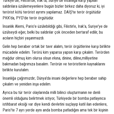
Türkiye'de, Filistin'de, Irak'ta, Suriye'de insanlığa karşı yapılan
saldırılara üzülemeyenlere bugün bizler birkez daha diyoruz ki; iyi
terörist kötü terörist ayrımı yapılamaz. DAİŞ'te terör örgütüdür
PKK'da, PYD'de terör örgütüdür.
İnsanlık Alemi, Paris'e üzülebildiği gibi, Filistin'e, Irak'a, Suriye'ye de
üzülseydi eğer, belki bu saldırılar çok önceden bertaraf edilir, bu
acıların hiçbiri yaşanmazdı.
Gelin hep beraber ortak bir tavır alalım, terör örgütlerine karşı birlikte
mücadele edelim. Terörü kim yaparsa yapsın karşı çıkalım. Terörden
mağdur olmuş kim olursa olsun ırkına, dinine, diline,milliyetine
bakmadan bağrımıza basalım. Terörün ve teröristlerin kaynaklarını
birlikte kurutalım.
İnsanlığa çağrımızdır; Dünya'da insani değerlere hep beraber sahip
çıkalım ve yeniden inşa edelim.
Ayrıca bu tür terör olaylarında milli bilinci oluşturmanın ne denli
önemli olduğunu belirtmek istiyor, Türkiyede bir bomba patlayınca
istihbarat eksiği var diye kendi devletini suçlayıp katil ilan edenlere,
Paris'te 7 ayrı yerde aynı anda bomba patladığını ama tek bir kişinin