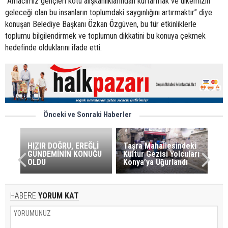
“Amacımız gençleri kötü alışkanlıklarından kurtarmak ve ülkemizin
geleceği olan bu insanların toplumdaki saygınlığını artırmaktır” diye
konuşan Belediye Başkanı Özkan Özgüven, bu tür etkinliklerle
toplumu bilgilendirmek ve toplumun dikkatini bu konuya çekmek
hedefinde olduklarını ifade etti.
Önceki ve Sonraki Haberler
HIZIR DOĞRU, EREĞLİ
Taşra Mahallesindeki
GÜNDEMİNİN KONUĞU
Kültür Gezisi Yolcuları
OLDU
Konya’ya Uğurlandı
HABERE
YORUM KAT