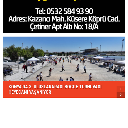
KONYA’DA 3. ULUSLARARASI BOCCE TURNUVASI
HEYECANI YAŞANIYOR