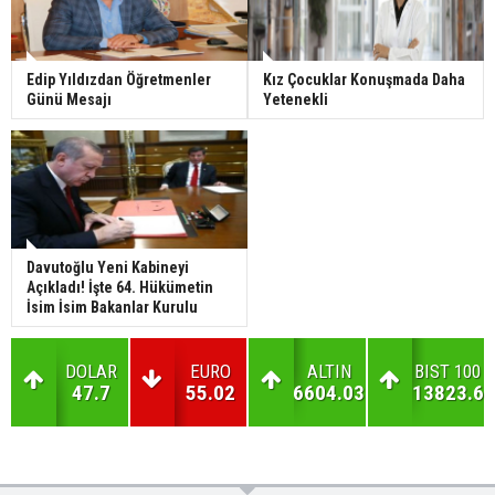
Edip Yıldızdan Öğretmenler
Kız Çocuklar Konuşmada Daha
Günü Mesajı
Yetenekli
Davutoğlu Yeni Kabineyi
Açıkladı! İşte 64. Hükümetin
İsim İsim Bakanlar Kurulu
DOLAR
EURO
ALTIN
BIST 100
47.7
55.02
6604.03
13823.6