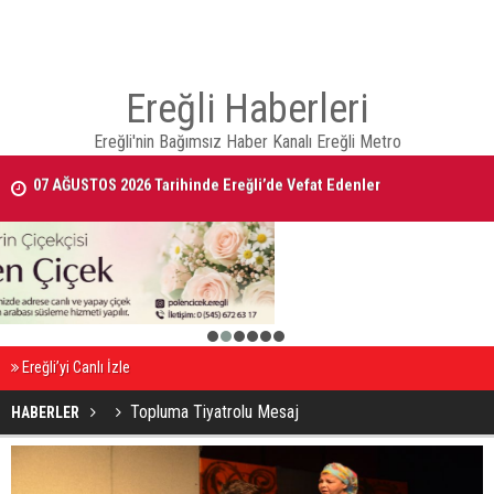
Ereğli Haberleri
Ereğli'nin Bağımsız Haber Kanalı Ereğli Metro
07 AĞUSTOS 2026 Tarihinde Ereğli’de Vefat Edenler
EREĞLİ'DE GÜNDEMİ SARSAN İSTİFA
1
2
3
4
5
6
Ereğli’yi Canlı İzle
Topluma Tiyatrolu Mesaj
HABERLER