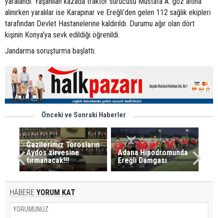
yaralandı. Yaşanılan kazada traktör sürücüsü Mustafa A. göz altına
alınırken yaralılar ise Karapınar ve Ereğli’den gelen 112 sağlık ekipleri
tarafından Devlet Hastanelerine kaldırıldı. Durumu ağır olan dört
kişinin Konya'ya sevk edildiği öğrenildi.
Jandarma soruşturma başlattı.
Önceki ve Sonraki Haberler
Gazilerimiz Torosların
Aydos zirvesine
Adana Hipodromunda
tırmanacak!!!
Ereğli Damgası
HABERE
YORUM KAT