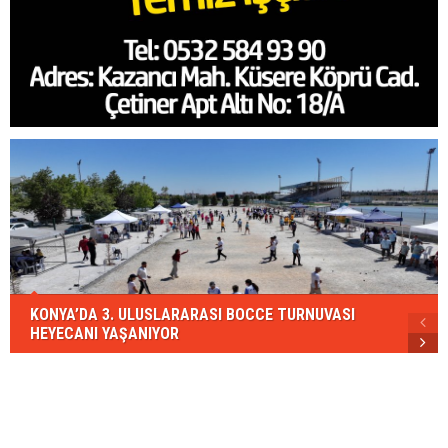
KONYA’DA 3. ULUSLARARASI BOCCE TURNUVASI
HEYECANI YAŞANIYOR