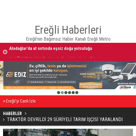
Ereğli Haberleri
Ereğli'nin Bağımsız Haber Kanalı Ereğli Metro
Aladağlar’da at sırtında eşsiz doğa yolculuğu
09 AĞUSTOS 2026 Tarihinde Ereğli’de Vefat Edenler
1
2
3
4
5
6
Ereğli’yi Canlı İzle
HABERLER
TRAKTÖR DEVRİLDİ 29 SÜRİYELİ TARIM İŞÇİSİ YARALANDI