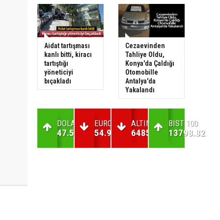
Aidat tartışması
Cezaevinden
kanlı bitti, kiracı
Tahliye Oldu,
tartıştığı
Konya'da Çaldığı
yöneticiyi
Otomobille
bıçakladı
Antalya'da
Yakalandı
DOLAR
EURO
ALTIN
BIST 100
47.59
54.94
6485.98
13798.82