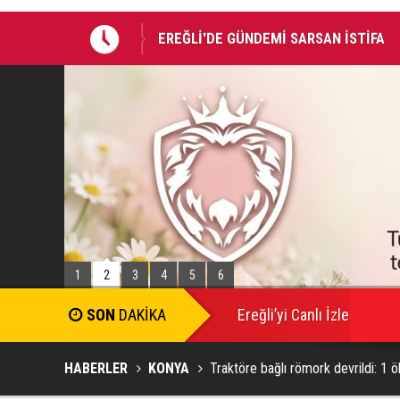
Takla atan otomobildeki Bedirhan öldü, 
1
2
3
4
5
6
Ereğli’yi Canlı İzle
HABERLER
KONYA
Traktöre bağlı römork devrildi: 1 öl