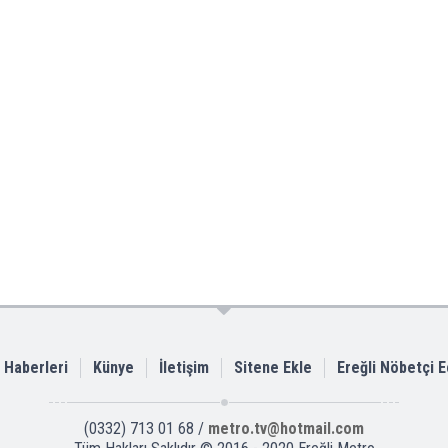
i Haberleri
Künye
İletişim
Sitene Ekle
Ereğli Nöbetçi 
(0332) 713 01 68 /
metro.tv@hotmail.com