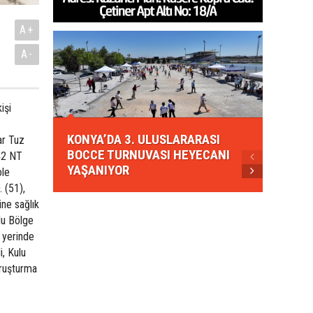
A+
A-
işi
KONYA
KONYA’DA 3. ULUSLARARASI
EZBER
ar Tuz
BOCCE TURNUVASI HEYECANI
GELEN
 42 NT
YAŞANIYOR
AHUD
ole
 (51),
ine sağlık
ulu Bölge
y yerinde
i, Kulu
oruşturma