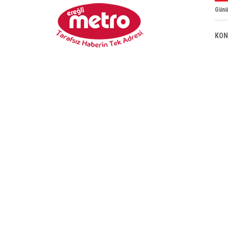
Günü
KON