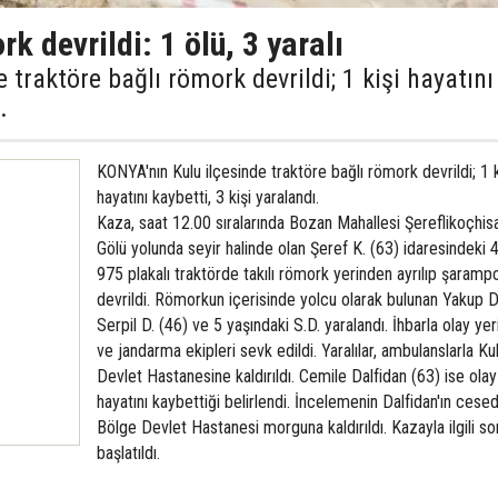
k devrildi: 1 ölü, 3 yaralı
 traktöre bağlı römork devrildi; 1 kişi hayatını
.
KONYA'nın Kulu ilçesinde traktöre bağlı römork devrildi; 1 k
hayatını kaybetti, 3 kişi yaralandı.
Kaza, saat 12.00 sıralarında Bozan Mahallesi Şereflikoçhis
Gölü yolunda seyir halinde olan Şeref K. (63) idaresindeki
975 plakalı traktörde takılı römork yerinden ayrılıp şaramp
devrildi. Römorkun içerisinde yolcu olarak bulunan Yakup D.
Serpil D. (46) ve 5 yaşındaki S.D. yaralandı. İhbarla olay yer
ve jandarma ekipleri sevk edildi. Yaralılar, ambulanslarla K
Devlet Hastanesine kaldırıldı. Cemile Dalfidan (63) ise ola
hayatını kaybettiği belirlendi. İncelemenin Dalfidan'ın cesed
Bölge Devlet Hastanesi morguna kaldırıldı. Kazayla ilgili s
başlatıldı.