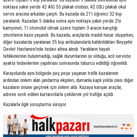
noktaya yakın yerde 42 AIG 55 plakalı otobüs, 42 GBJ plakalı okul
servis aracına arkadan çarptı. Bu kazada da 21'i öğrenci 32 kişi
yaralandı. Kazadan 5 dakika sonra aynı noktaya yakın yerde 2'si
kamyonet, 1'i otomobil olmak üzere toplam 3 aracın karıştığı
zincirleme kaza yaşandı. Bu kazada, araçlarda maddi hasar oluşurken,
diğer kazalarda yaralanan 35 kişi ambulanslarla kaldırıldıkları Beyşehir
Devlet Hastanesi'nde tedavi altına alındı. Yaralıların hayati
tehlikelerinin bulunmadığı, sağlık durumlarının iyi olduğu, acil serviste
ayakta tedavilerinin yapılması sonrasında taburcu edildiği öğrenildi.
Karayolunda aynı bölgede peş peşe yaşanan trafik kazalarının
ardından önlem alan jandarma ekipleri, dumanla kaplı yolda olası diğer
kazaların önüne geçmek için önlem aldı. Kazaya karışan araçlar,
adrese sevk edilen kurtarıcılarla çekilerek yol trafiğe açıldı.
Kazalarla ilgili soruşturma sürüyor.