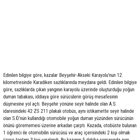
Edinilen bilgiye göre, kazalar Beyşehir-Akseki Karayolu'nun 12.
kilometresinde Karadiken sazlıklarında meydana geldi. Edinilen bilgiye
göre, sazlıklarda çıkan yangının karayolu üzerinde oluşturduğu yoğun
duman tabakası, iddiaya göre sürücülerin görüş mesafesinin
düşmesine yol açtı. Beyşehir yönüne seyir halinde olan A.S.
idaresindeki 42 ZS 211 plakalı otobüs, aynı istikamette seyir halinde
olan S.Ö.'nün kullandığı otomobile yoğun duman yüzünden sürücünün
önünü görememesi üzerine arkadan çarptı. Kazada, otobüste bulunan
1 öğrenci ile otomobilin sürücüsü ve araç içerisindeki 2 kişi olmak
üzere toplam 3 kişi yaralandı. Bu kazanın 5 dakika sonrasında aynı