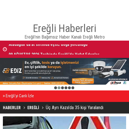
Ereğli Haberleri
Ereğli'nin Bağımsız Haber Kanalı Ereğli Metro
Aladağlar’da at sırtında eşsiz doğa yolculuğu
09 AĞUSTOS 2026 Tarihinde Ereğli’de Vefat Edenler
1
2
3
4
5
6
Ereğli’yi Canlı İzle
Üç Ayrı Kaza’da 35 kişi Yaralandı
HABERLER
EREĞLİ