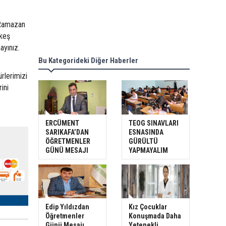
 Ramazan
rkeş
ayınız.
Bu Kategorideki Diğer Haberler
rlerimizi
ini
ERCÜMENT
TEOG SINAVLARI
SARIKAFA’DAN
ESNASINDA
ÖĞRETMENLER
GÜRÜLTÜ
GÜNÜ MESAJI
YAPMAYALIM
Edip Yıldızdan
Kız Çocuklar
Öğretmenler
Konuşmada Daha
Günü Mesajı
Yetenekli