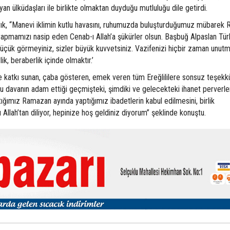
yan ülküdaşları ile birlikte olmaktan duyduğu mutluluğu dile getirdi.
yık, “Manevi iklimin kutlu havasını, ruhumuzda buluşturduğumuz mübarek
r yapmamızı nasip eden Cenab-ı Allah’a şükürler olsun. Başbuğ Alpaslan Tü
 küçük görmeyiniz, sizler büyük kuvvetsiniz. Vazifenizi hiçbir zaman unutm
ik, beraberlik içinde olmaktır.’
e katkı sunan, çaba gösteren, emek veren tüm Ereğlililere sonsuz teşekkü
u davanın adam ettiği geçmişteki, şimdiki ve gelecekteki ihanet perverler
tığımız Ramazan ayında yaptığımız ibadetlerin kabul edilmesini, birlik
Allah’tan diliyor, hepinize hoş geldiniz diyorum” şeklinde konuştu.