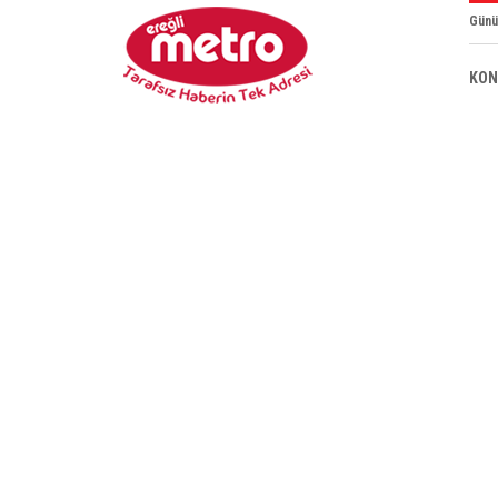
Günü
KON