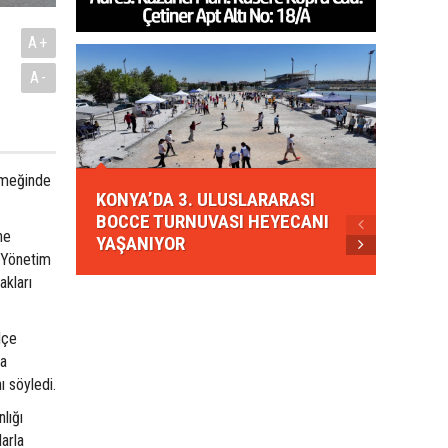
A+
A-
KONYA
yemeğinde
KONYA’DA 3. ULUSLARARASI
EZBER
BOCCE TURNUVASI HEYECANI
GELEN
ne
YAŞANIYOR
AHUD
 Yönetim
akları
lçe
da
ı söyledi.
lığı
larla