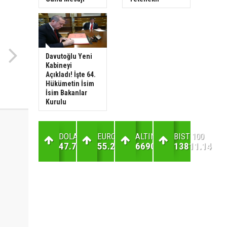
Davutoğlu Yeni
Kabineyi
Açıkladı! İşte 64.
Hükümetin İsim
İsim Bakanlar
Kurulu
DOLAR
EURO
ALTIN
BIST 100
47.7
55.26
6690.52
13811.14