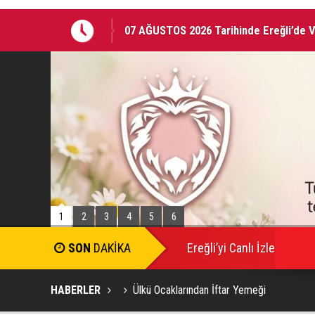
07 AĞUSTOS 2026 Tarihinde Ereğli’de 
EREĞLİ'DE GÜNDEMİ SARSAN İSTİFA
1
2
3
4
5
6
Ereğli’yi Canlı İzle
HABERLER
Ülkü Ocaklarından İftar Yemeği