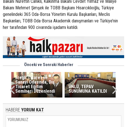
Bakanı Nurettin Canikli, Kalkınma Bakanı Cevdet Yılmaz ve Maliye
Bakanı Mehmet Şimşek ile TOBB Başkanı Hisarcıklıoğlu, Türkiye
genelindeki 365 Oda-Borsa Yönetim Kurulu Başkanları, Meclis
Başkanları, TOBB Oda-Borsa Akademik danışmanları ve Türkiye’nin
her tarafından 900 civarında işadamı katıldı.
Önceki ve Sonraki Haberler
Ereğli Ticaret ve
Sanayi Odasında, Dış
Ticaret Eğitim
ÜNLÜ, TEPAV
Semineri Düzenlendi
SUNUMUNA KATILDI
HABERE
YORUM KAT