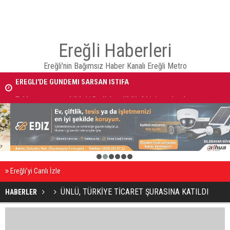
Ereğli Haberleri
Ereğli'nin Bağımsız Haber Kanalı Ereğli Metro
EREĞLİ'DE GÜNDEMİ SARSAN İSTİFA
Takla atan otomobildeki Bedirhan öldü, 3 kişi yaralandı
1
2
3
4
5
6
Ereğli’yi Canlı İzle
ÜNLÜ, TÜRKİYE TİCARET ŞURASINA KATILDI
HABERLER