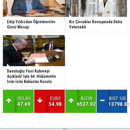
Edip Yıldızdan Öğretmenler
Kız Çocuklar Konuşmada Daha
Günü Mesajı
Yetenekli
Davutoğlu Yeni Kabineyi
Açıkladı! İşte 64. Hükümetin
İsim İsim Bakanlar Kurulu
DOLAR
EURO
ALTIN
BIST 100
47.69
54.98
6537.92
13798.82