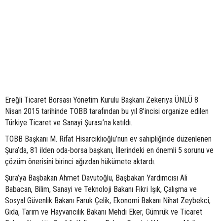
Ereğli Ticaret Borsası Yönetim Kurulu Başkanı Zekeriya ÜNLÜ 8
Nisan 2015 tarihinde TOBB tarafından bu yıl 8’incisi organize edilen
Türkiye Ticaret ve Sanayi Şurası’na katıldı.
TOBB Başkanı M. Rifat Hisarcıklıoğlu’nun ev sahipliğinde düzenlenen
Şura’da, 81 ilden oda-borsa başkanı, İllerindeki en önemli 5 sorunu ve
çözüm önerisini birinci ağızdan hükümete aktardı.
Şura’ya Başbakan Ahmet Davutoğlu, Başbakan Yardımcısı Ali
Babacan, Bilim, Sanayi ve Teknoloji Bakanı Fikri Işık, Çalışma ve
Sosyal Güvenlik Bakanı Faruk Çelik, Ekonomi Bakanı Nihat Zeybekci,
Gıda, Tarım ve Hayvancılık Bakanı Mehdi Eker, Gümrük ve Ticaret