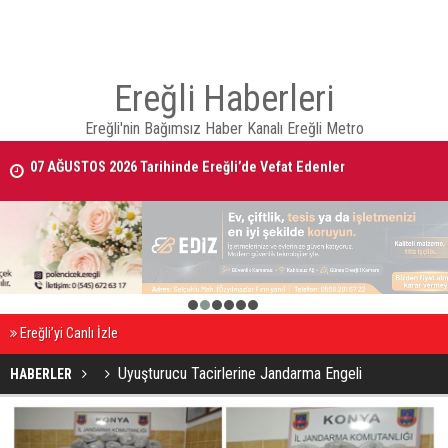
Ereğli Haberleri
Ereğli'nin Bağımsız Haber Kanalı Ereğli Metro
07 AĞUSTOS 2026 Tarihinde Ereğli’de Vefat Edenler
EREĞLİ'DE GÜNDEMİ SARSAN İSTİFA
1
2
3
4
5
6
Ereğli’yi Canlı İzle
Uyuşturucu Tacirlerine Jandarma Engeli
HABERLER