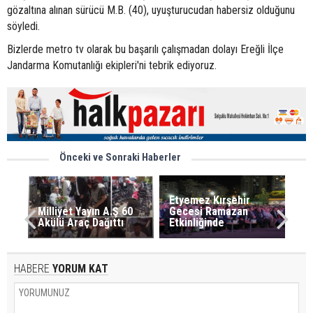
gözaltına alınan sürücü M.B. (40), uyuşturucudan habersiz olduğunu
söyledi.
Bizlerde metro tv olarak bu başarılı çalışmadan dolayı Ereğli İlçe
Jandarma Komutanlığı ekipleri'ni tebrik ediyoruz.
Önceki ve Sonraki Haberler
Etyemez Kırşehir
Milliyet Yayın A.Ş 60
Gecesi Ramazan
Akülü Araç Dağıttı
Etkinliğinde
HABERE
YORUM KAT