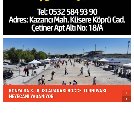
KONYA’DA 3. ULUSLARARASI BOCCE TURNUVASI
HEYECANI YAŞANIYOR