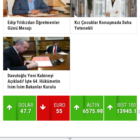
Edip Yıldızdan Öğretmenler
Kız Çocuklar Konuşmada Daha
Günü Mesajı
Yetenekli
Davutoğlu Yeni Kabineyi
Açıkladı! İşte 64. Hükümetin
İsim İsim Bakanlar Kurulu
DOLAR
EURO
ALTIN
BIST 100
47.7
55
6575.98
13945.18