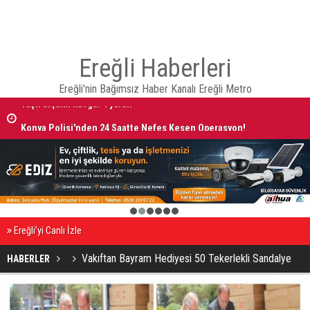
Ereğli Haberleri
Ereğli'nin Bağımsız Haber Kanalı Ereğli Metro
Taşlı bıçaklı kavga: 4 yaralı
Konya Polisi'nden 24 Saatte Nefes Kesen Operasyon!
1
2
3
4
5
6
Ereğli’yi Canlı İzle
Vakıftan Bayram Hediyesi 50 Tekerlekli Sandalye
HABERLER