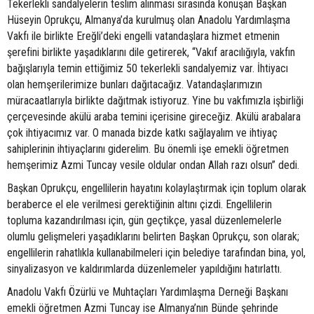
Tekerlekli sandalyelerin teslim alınması sırasında konuşan Başkan
Hüseyin Oprukçu, Almanya’da kurulmuş olan Anadolu Yardımlaşma
Vakfı ile birlikte Ereğli’deki engelli vatandaşlara hizmet etmenin
şerefini birlikte yaşadıklarını dile getirerek, “Vakıf aracılığıyla, vakfın
bağışlarıyla temin ettiğimiz 50 tekerlekli sandalyemiz var. İhtiyacı
olan hemşerilerimize bunları dağıtacağız. Vatandaşlarımızın
müracaatlarıyla birlikte dağıtmak istiyoruz. Yine bu vakfımızla işbirliği
çerçevesinde akülü araba temini içerisine gireceğiz. Akülü arabalara
çok ihtiyacımız var. O manada bizde katkı sağlayalım ve ihtiyaç
sahiplerinin ihtiyaçlarını giderelim. Bu önemli işe emekli öğretmen
hemşerimiz Azmi Tuncay vesile oldular ondan Allah razı olsun” dedi.
Başkan Oprukçu, engellilerin hayatını kolaylaştırmak için toplum olarak
beraberce el ele verilmesi gerektiğinin altını çizdi. Engellilerin
topluma kazandırılması için, gün geçtikçe, yasal düzenlemelerle
olumlu gelişmeleri yaşadıklarını belirten Başkan Oprukçu, son olarak;
engellilerin rahatlıkla kullanabilmeleri için belediye tarafından bina, yol,
sinyalizasyon ve kaldırımlarda düzenlemeler yapıldığını hatırlattı.
Anadolu Vakfı Özürlü ve Muhtaçları Yardımlaşma Derneği Başkanı
emekli öğretmen Azmi Tuncay ise Almanya’nın Bünde şehrinde