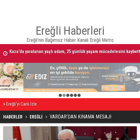
Ereğli Haberleri
Ereğli'nin Bağımsız Haber Kanalı Ereğli Metro
Kaza’da yaralanan yaşlı adam, 25 günlük yaşam mücadelesini kaybett
Alacak verecek kavgasında 2 kişi öldürüldü
1
2
3
4
5
6
Ereğli’yi Canlı İzle
VARDAR’DAN KINAMA MESAJI
HABERLER
EREĞLİ