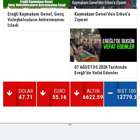
Ereğli Kaymakam Genel, Genç
Kaymakam Genel’den Erkon’a
Voleybolcuların Antrenmanını
Ziyaret
İzledi
07 AĞUSTOS 2026 Tarihinde
Ereğli’de Vefat Edenler
DOLAR
EURO
ALTIN
BIST 100
47.71
55.16
6622.59
13779.39