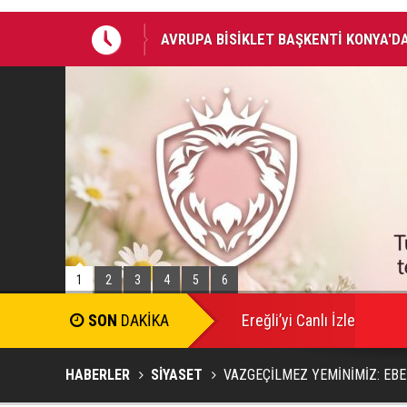
ŞLADI
BAŞKAN ALTAY: “GENÇ KOMEK VE BİLG
BİRLİKTE GEÇİRİYOR”
1
2
3
4
5
6
Ereğli’yi Canlı İzle
HABERLER
SİYASET
VAZGEÇİLMEZ YEMİNİMİZ: EB