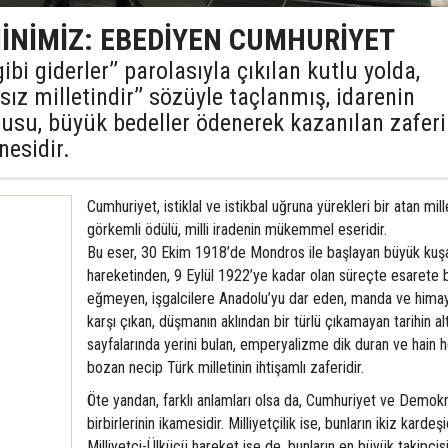
İNİMİZ: EBEDİYEN CUMHURİYET
ibi giderler’’ parolasıyla çıkılan kutlu yolda,
sız milletindir’’ sözüyle taçlanmış, idarenin
pusu, büyük bedeller ödenerek kazanılan zafer
nesidir.
Cumhuriyet, istiklal ve istikbal uğruna yürekleri bir atan mil
görkemli ödülü, milli iradenin mükemmel eseridir.
Bu eser, 30 Ekim 1918’de Mondros ile başlayan büyük ku
hareketinden, 9 Eylül 1922’ye kadar olan süreçte esarete
eğmeyen, işgalcilere Anadolu’yu dar eden, manda ve hima
karşı çıkan, düşmanın aklından bir türlü çıkamayan tarihin al
sayfalarında yerini bulan, emperyalizme dik duran ve hain h
bozan necip Türk milletinin ihtişamlı zaferidir.
Öte yandan, farklı anlamları olsa da, Cumhuriyet ve Demokr
birbirlerinin ikamesidir. Milliyetçilik ise, bunların ikiz kardeşid
Milliyetçi-Ülkücü hareket ise de, bunların en büyük takipçisi