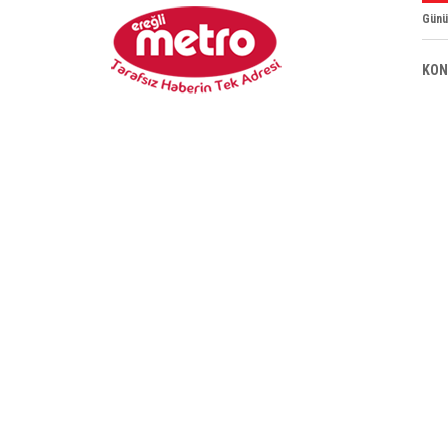
Günü
KON