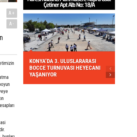
A+
A-
in
KONYA
KONYA’DA 3. ULUSLARARASI
EZBER
letimizin
BOCCE TURNUVASI HEYECANI
GELEN
YAŞANIYOR
AHUD
şatma
 boyun
yeye
tın
esapları
asi
ir.
, bunları