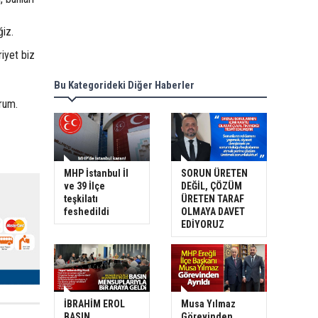
iz.
riyet biz
Bu Kategorideki Diğer Haberler
rum.
MHP İstanbul İl
SORUN ÜRETEN
ve 39 İlçe
DEĞİL, ÇÖZÜM
teşkilatı
ÜRETEN TARAF
feshedildi
OLMAYA DAVET
EDİYORUZ
İBRAHİM EROL
Musa Yılmaz
BASIN
Görevinden