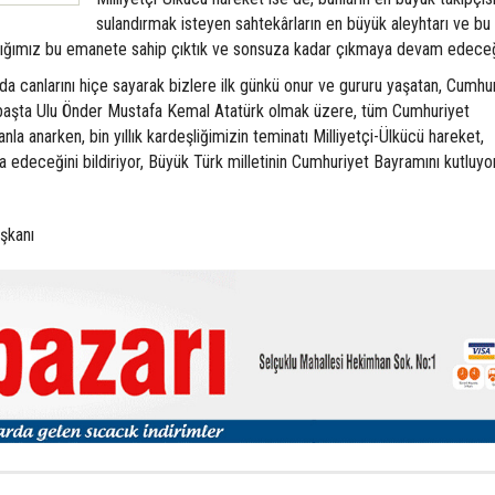
sulandırmak isteyen sahtekârların en büyük aleyhtarı ve bu
ldığımız bu emanete sahip çıktık ve sonsuza kadar çıkmaya devam edeceğ
da canlarını hiçe sayarak bizlere ilk günkü onur ve gururu yaşatan, Cumhu
başta Ulu Önder Mustafa Kemal Atatürk olmak üzere, tüm Cumhuriyet
la anarken, bin yıllık kardeşliğimizin teminatı Milliyetçi-Ülkücü hareket,
edeceğini bildiriyor, Büyük Türk milletinin Cumhuriyet Bayramını kutluyo
şkanı