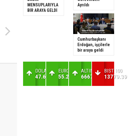
MENSUPLARIYLA
Ayrıldı
BİR ARAYA GELDİ
Cumhurbaşkanı
Erdoğan, işçilerle
bir araya geldi
DOLAR
EURO
ALTIN
BIST 100
47.69
55.2
6667.66
13779.39