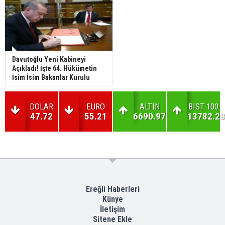
Davutoğlu Yeni Kabineyi
Açıkladı! İşte 64. Hükümetin
İsim İsim Bakanlar Kurulu
DOLAR
EURO
ALTIN
BIST 100
47.72
55.21
6690.97
13782.28
Ereğli Haberleri
Künye
İletişim
Sitene Ekle