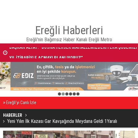
Ereğli Haberleri
BAŞKAN ALTAY: “BOSNA HERSEK MAHALLEMİZDEKİ FERA ŞUBEMİZİ
Ereğli'nin Bağımsız Haber Kanalı Ereğli Metro
YIL İTİBARİYLE AÇMAYI PLANLIYORUZ”
Kaza’da yaralanan yaşlı adam, 25 günlük yaşam mücadelesini kaybett
1
2
3
4
5
6
Ereğli’yi Canlı İzle
HABERLER
Yeni Yılın İlk Kazası Gar Kavşağında Meydana Geldi 1Yaralı