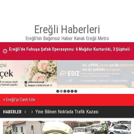
Ereğli Haberleri
Ereğli’de Fuhuşa Şafak Operasyonu: 6 Mağdur Kurtarıldı, 3 Şüpheli
Ereğli'nin Bağımsız Haber Kanalı Ereğli Metro
Gözaltında
05 AĞUSTOS 2026 Tarihinde Ereğli’de Vefat Edenler
1
2
3
4
5
6
Ereğli’yi Canlı İzle
Yine Bilinen Noktada Trafik Kazası
HABERLER