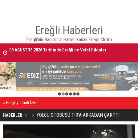
Ereğli Haberleri
Ereğli'nin Bağımsız Haber Kanalı Ereğli Metro
08 AĞUSTOS 2026 Tarihinde Ereğli’de Vefat Edenler
Ereğli Kaymakam Genel, Genç Voleybolcuların Antrenmanını İzledi
1
2
3
4
5
6
Ereğli’yi Canlı İzle
YOLCU OTOBÜSÜ TIR’A ARKADAN ÇARPTI
HABERLER