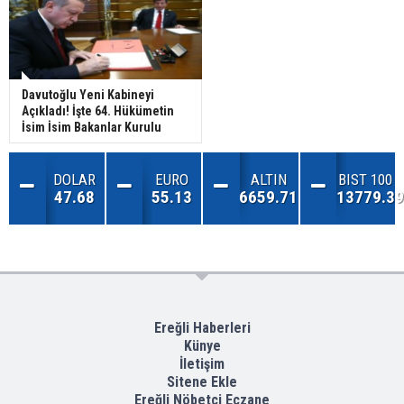
Davutoğlu Yeni Kabineyi
Açıkladı! İşte 64. Hükümetin
İsim İsim Bakanlar Kurulu
DOLAR
EURO
ALTIN
BIST 100
47.68
55.13
6659.71
13779.39
Ereğli Haberleri
Künye
İletişim
Sitene Ekle
Ereğli Nöbetçi Eczane