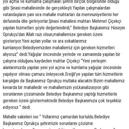
yol açma ve kumlama çalışmaları şehrin birçok bölgesinde olduğu
gibi Şinasi mahallesinde de gerçekleşti.Yapılan çalışmalardan
vatandaşların yanı sıra mahalle muhtarları da memnuniyetlerini her
defasında dile getiriyorlar.Şinasi mahallesi muhtarı Mehmet Çiçekçi
yapılan hizmetleri şöyle değerlendirdi;” Belediye Başkanımız Hüseyin
Oprukçu’dan Allah razı olsun,mahallemize gereken özeni
gösteriyor.Yeni açılan yollar ve ara sokaklarımız
kumlanıyor.Belediyemizden mahallemiz için gereken hizmetleri
alıyoruz” dedi.Yağışlar öncesinde yerinde ve zamanında yapılan bir
çalışma olduğunu kaydeden muhtar Çiçekçi “Yeni yerleşim
alanlarımızda yapılan yeni yol açma ve kumlama yağışlar öncesinde
yapılıyor olması çamuru önleyecek.Ereğli’ye yapılan tüm hizmetlerin
karşılığını da Başkanımız Oprukçu mutlaka alacaktır.Bizim mahallemiz
kenarda bir mahalledir ve mahallemizin yol,kanalizasyon gibi
sorunlarının çözümünde Belediye Başkanımız yaptığı hizmetlerle
gereken özeni göstermektedir.Belediye Başkanımıza çok teşekkür
ediyoruz “ dedi.
Mahalle sakinleri ise “ Yollarımız çamurdan kurtuldu.Belediye
Başkanımız Oprukçu şehrimizin sorunlarını çözüme