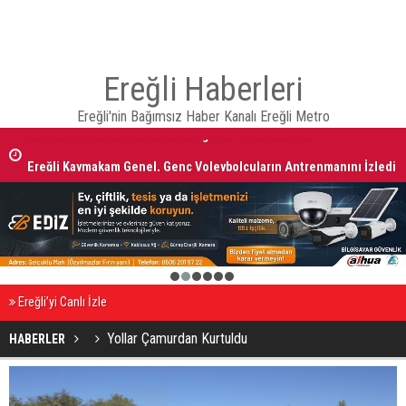
Ereğli Haberleri
Ereğli'nin Bağımsız Haber Kanalı Ereğli Metro
Ereğli Kaymakam Genel, Genç Voleybolcuların Antrenmanını İzledi
1
2
3
4
5
6
Ereğli’yi Canlı İzle
Yollar Çamurdan Kurtuldu
HABERLER