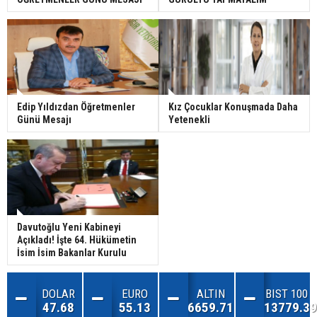
Edip Yıldızdan Öğretmenler
Kız Çocuklar Konuşmada Daha
Günü Mesajı
Yetenekli
Davutoğlu Yeni Kabineyi
Açıkladı! İşte 64. Hükümetin
İsim İsim Bakanlar Kurulu
DOLAR
EURO
ALTIN
BIST 100
47.68
55.13
6659.71
13779.39