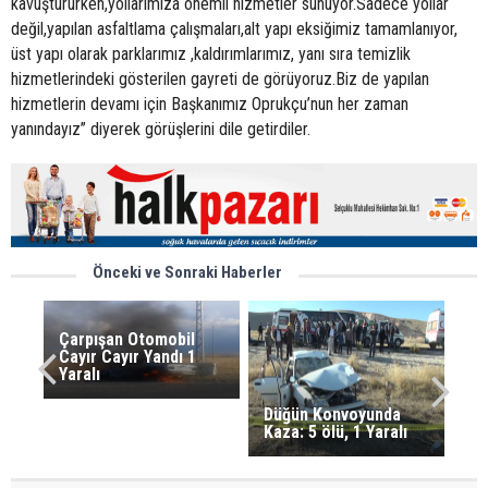
kavuştururken,yollarımıza önemli hizmetler sunuyor.Sadece yollar
değil,yapılan asfaltlama çalışmaları,alt yapı eksiğimiz tamamlanıyor,
üst yapı olarak parklarımız ,kaldırımlarımız, yanı sıra temizlik
hizmetlerindeki gösterilen gayreti de görüyoruz.Biz de yapılan
hizmetlerin devamı için Başkanımız Oprukçu’nun her zaman
yanındayız” diyerek görüşlerini dile getirdiler.
Önceki ve Sonraki Haberler
Çarpışan Otomobil
Cayır Cayır Yandı 1
Yaralı
Düğün Konvoyunda
Kaza: 5 ölü, 1 Yaralı