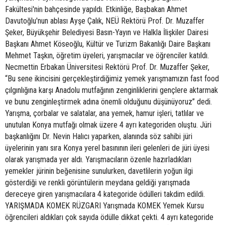
Fakültesi'nin bahçesinde yapıldı. Etkinliğe, Başbakan Ahmet
Davutoğlu'nun ablası Ayşe Çalık, NEÜ Rektörü Prof. Dr. Muzaffer
Şeker, Büyükşehir Belediyesi Basın-Yayın ve Halkla İlişkiler Dairesi
Başkanı Ahmet Köseoğlu, Kültür ve Turizm Bakanlığı Daire Başkanı
Mehmet Taşkın, öğretim üyeleri, yarışmacılar ve öğrenciler katıldı.
Necmettin Erbakan Üniversitesi Rektörü Prof. Dr. Muzaffer Şeker,
“Bu sene ikincisini gerçekleştirdiğimiz yemek yarışmamızın fast food
çılgınlığına karşı Anadolu mutfağının zenginliklerini gençlere aktarmak
ve bunu zenginleştirmek adına önemli olduğunu düşünüyoruz” dedi.
Yarışma, çorbalar ve salatalar, ana yemek, hamur işleri, tatlılar ve
unutulan Konya mutfağı olmak üzere 4 ayrı kategoriden oluştu. Jüri
başkanlığını Dr. Nevin Halıcı yaparken, alanında söz sahibi jüri
üyelerinin yanı sıra Konya yerel basınının ileri gelenleri de jüri üyesi
olarak yarışmada yer aldı. Yarışmacıların özenle hazırladıkları
yemekler jürinin beğenisine sunulurken, davetlilerin yoğun ilgi
gösterdiği ve renkli görüntülerin meydana geldiği yarışmada
dereceye giren yarışmacılara 4 kategoride ödülleri takdim edildi.
YARIŞMADA KOMEK RÜZGARI Yarışmada KOMEK Yemek Kursu
öğrencileri aldıkları çok sayıda ödülle dikkat çekti. 4 ayrı kategoride