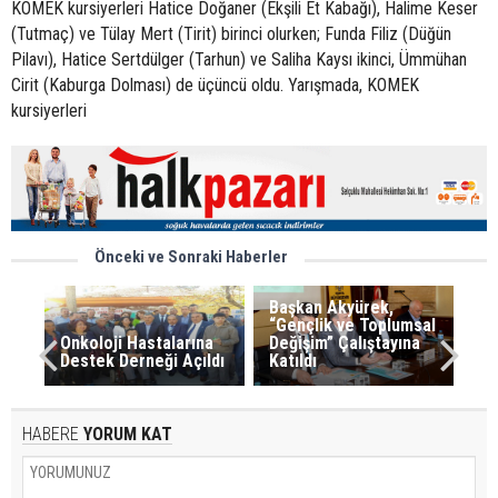
KOMEK kursiyerleri Hatice Doğaner (Ekşili Et Kabağı), Halime Keser
(Tutmaç) ve Tülay Mert (Tirit) birinci olurken; Funda Filiz (Düğün
Pilavı), Hatice Sertdülger (Tarhun) ve Saliha Kaysı ikinci, Ümmühan
Cirit (Kaburga Dolması) de üçüncü oldu. Yarışmada, KOMEK
kursiyerleri
Önceki ve Sonraki Haberler
Başkan Akyürek,
“Gençlik ve Toplumsal
Onkoloji Hastalarına
Değişim” Çalıştayına
Destek Derneği Açıldı
Katıldı
HABERE
YORUM KAT