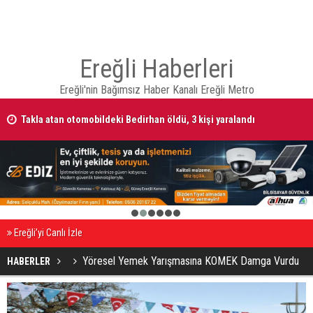
Ereğli Haberleri
Ereğli'nin Bağımsız Haber Kanalı Ereğli Metro
Takla atan otomobildeki Bedirhan öldü, 3 kişi yaralandı
1
2
3
4
5
6
Ereğli’yi Canlı İzle
Yöresel Yemek Yarışmasına KOMEK Damga Vurdu
HABERLER