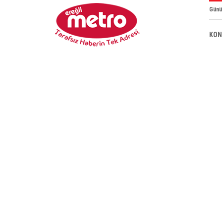
Günü
KON