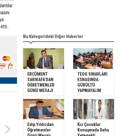
lantılar
masını
iye
etti.
Bu Kategorideki Diğer Haberler
ERCÜMENT
TEOG SINAVLARI
SARIKAFA’DAN
ESNASINDA
ÖĞRETMENLER
GÜRÜLTÜ
GÜNÜ MESAJI
YAPMAYALIM
Edip Yıldızdan
Kız Çocuklar
Öğretmenler
Konuşmada Daha
Günü Mesajı
Yetenekli