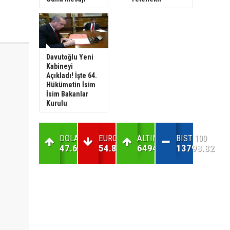
Davutoğlu Yeni
Kabineyi
Açıkladı! İşte 64.
Hükümetin İsim
İsim Bakanlar
Kurulu
DOLAR
EURO
ALTIN
BIST 100
47.61
54.83
6494.39
13798.82