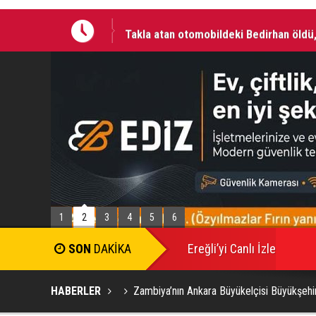
Takla atan otomobildeki Bedirhan öldü, 
1
2
3
4
5
6
SON
DAKİKA
Ereğli’yi Canlı İzle
HABERLER
Zambiya’nın Ankara Büyükelçisi Büyükşehir’