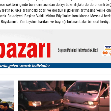
rce sektörü içinde barındırmasından dolayı ticari ilişkilerde de önemli bağ
aretin iki ülke arasındaki ticari ve dostluk ilişkilerinin artmasına vesile ol
şehir Belediyesi Başkan Vekili Mithat Büyükalim konuklarına Mesnevi hed
yükalim’e Zambiya’nın haritası ve bayrağı bulunan bakır bir saat hediye 