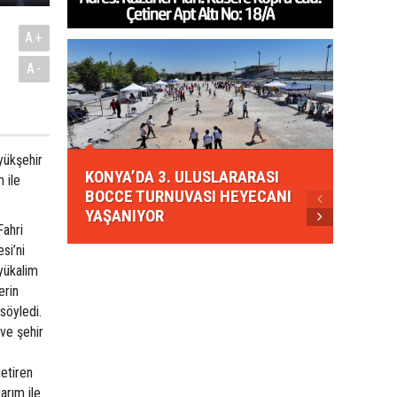
A+
A-
KONYA
yükşehir
KONYA’DA 3. ULUSLARARASI
EZBER
 ile
BOCCE TURNUVASI HEYECANI
GELEN
YAŞANIYOR
AHUD
Fahri
si’ni
üyükalim
erin
 söyledi.
 ve şehir
etiren
arım ile