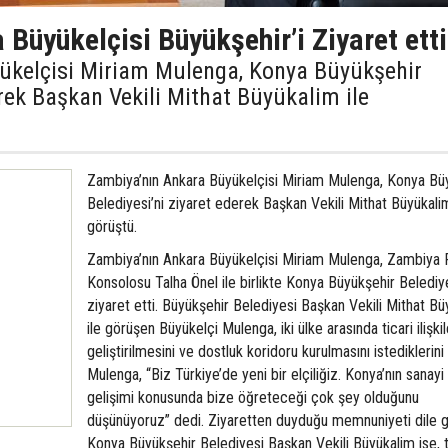
Büyükelçisi Büyükşehir’i Ziyaret etti
ükelçisi Miriam Mulenga, Konya Büyükşehir
erek Başkan Vekili Mithat Büyükalim ile
Zambiya’nın Ankara Büyükelçisi Miriam Mulenga, Konya Bü
Belediyesi’ni ziyaret ederek Başkan Vekili Mithat Büyükalim
görüştü.
Zambiya’nın Ankara Büyükelçisi Miriam Mulenga, Zambiya 
Konsolosu Talha Önel ile birlikte Konya Büyükşehir Belediye
ziyaret etti. Büyükşehir Belediyesi Başkan Vekili Mithat B
ile görüşen Büyükelçi Mulenga, iki ülke arasında ticari ilişkil
geliştirilmesini ve dostluk koridoru kurulmasını istediklerini
Mulenga, “Biz Türkiye’de yeni bir elçiliğiz. Konya’nın sanayi
gelişimi konusunda bize öğreteceği çok şey olduğunu
düşünüyoruz” dedi. Ziyaretten duyduğu memnuniyeti dile g
Konya Büyükşehir Belediyesi Başkan Vekili Büyükalim ise, t