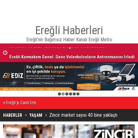
Ereğli Haberleri
Ereğli'nin Bağımsız Haber Kanalı Ereğli Metro
08 AĞUSTOS 2026 Tarihinde Ereğli’de Vefat Edenler
Ereğli Kaymakam Genel, Genç Voleybolcuların Antrenmanını İzledi
1
2
3
4
5
6
Ereğli’yi Canlı İzle
Zincir market sayısı 40 bine yaklaştı
HABERLER
YAŞAM