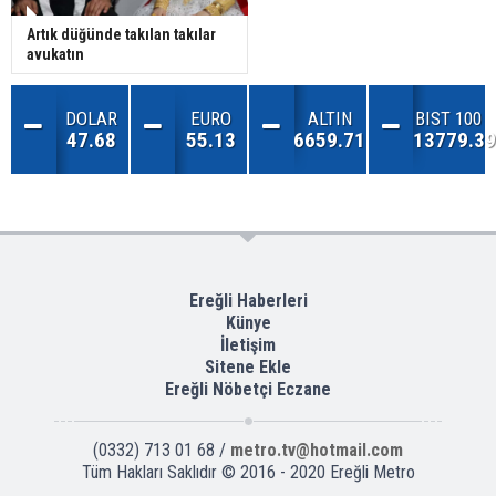
Artık düğünde takılan takılar
avukatın
DOLAR
EURO
ALTIN
BIST 100
47.68
55.13
6659.71
13779.39
Ereğli Haberleri
Künye
İletişim
Sitene Ekle
Ereğli Nöbetçi Eczane
(0332) 713 01 68 /
metro.tv@hotmail.com
Tüm Hakları Saklıdır © 2016 - 2020 Ereğli Metro