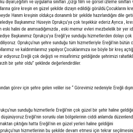
 diyarı,eğitim ve uygulama sınıfları ,çizgi film ve görsel izleme sınıfları
rına göre kreşin en güzel şekilde dizayn edildiği görüldü.Çocuklarını kr
eyde Hanım kreşinin oldukça donanımlı bir şekilde hazırlandığını dile geti
elediye Başkanımız Hüseyin Oprukçu’ya çok teşekkür ederiz.Ayrıca , kre
 eski halini de anımsadığımızda , eski memur evleri mezbelelik bir yer id
Belediye Başkanımız Oprukçu’ya Ereğli’ye sunduğu hizmetlerden dolayı çok
iliyoruz. Oprukçu’nun şehre sunduğu tüm hizmetleriyle Ereğli’nin bütün 
larımız ve kaldırımlarımız yapılıyor.Çocuklarımıza ise böyle bir kreş açtığ
ediyoruz.Ereğli çok değişti ve misafirimiz geldiğinde şehrimizi rahatlık
zih bir şehir oldu” şeklinde değerlendirdiler.
şından görev için şehre gelen veliler ise “ Görevimiz nedeniyle Ereğli dışı
çu’nun sunduğu hizmetlerle Ereğli’nin çok güzel bir şehir haline geldiği
 düşünüyoruz.Ereğli’nin sorunlu olan bölgelerinin ciddi anlamda düzenlend
maktan çıktığını hatta Ereğli’nin en güzel yerleri haline geldiğini
rukçu’nun hizmetlerinin bu şekilde devam etmesi için tekrar seçilmesin