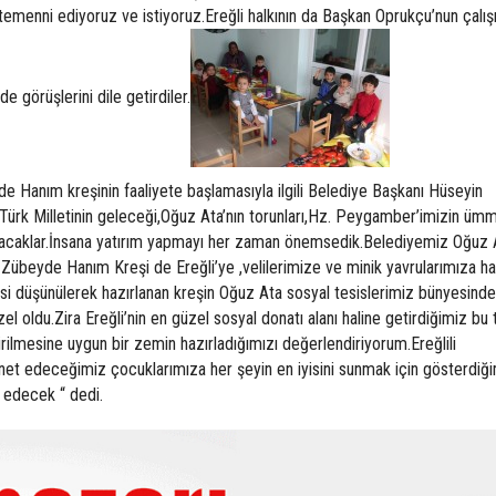
emenni ediyoruz ve istiyoruz.Ereğli halkının da Başkan Oprukçu’nun çalış
 görüşlerini dile getirdiler.
e Hanım kreşinin faaliyete başlamasıyla ilgili Belediye Başkanı Hüseyin
Türk Milletinin geleceği,Oğuz Ata’nın torunları,Hz. Peygamber’imizin ümm
şturacaklar.İnsana yatırım yapmayı her zaman önemsedik.Belediyemiz Oğuz 
übeyde Hanım Kreşi de Ereğli’ye ,velilerimize ve minik yavrularımıza hay
yisi düşünülerek hazırlanan kreşin Oğuz Ata sosyal tesislerimiz bünyesinde
 oldu.Zira Ereğli’nin en güzel sosyal donatı alanı haline getirdiğimiz bu 
tirilmesine uygun bir zemin hazırladığımızı değerlendiriyorum.Ereğlili
et edeceğimiz çocuklarımıza her şeyin en iyisini sunmak için gösterdiğ
 edecek “ dedi.