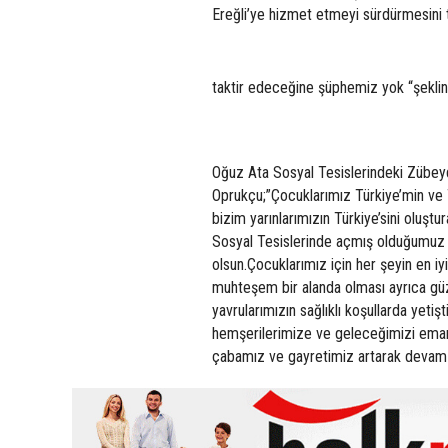
Ereğli’ye hizmet etmeyi sürdürmesini t
taktir edeceğine şüphemiz yok “şeklinde
Oğuz Ata Sosyal Tesislerindeki Zübeyd
Oprukçu;”Çocuklarımız Türkiye’min ve 
bizim yarınlarımızın Türkiye’sini olu
Sosyal Tesislerinde açmış olduğumuz Z
olsun.Çocuklarımız için her şeyin en i
muhteşem bir alanda olması ayrıca güzel
yavrularımızın sağlıklı koşullarda yetiş
hemşerilerimize ve geleceğimizi eman
çabamız ve gayretimiz artarak devam