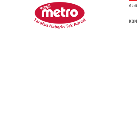
Günü
KON