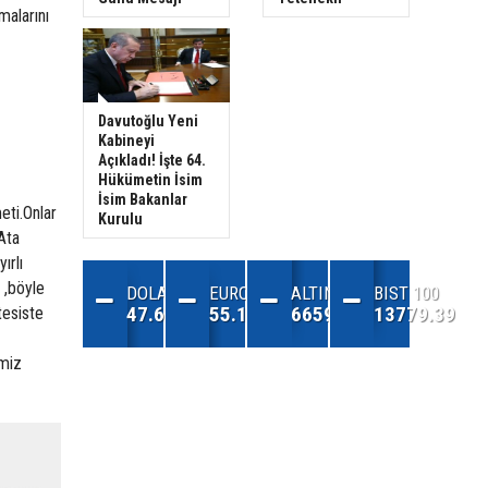
malarını
Davutoğlu Yeni
Kabineyi
Açıkladı! İşte 64.
Hükümetin İsim
İsim Bakanlar
eti.Onlar
Kurulu
Ata
ırlı
 ,böyle
DOLAR
EURO
ALTIN
BIST 100
47.68
55.13
6659.71
13779.39
tesiste
imiz