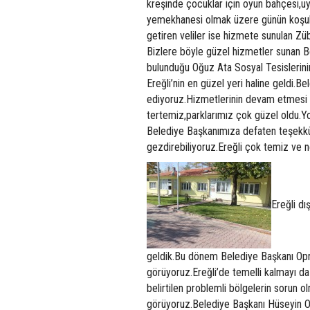
kreşinde çocuklar için oyun bahçesi,uyku
yemekhanesi olmak üzere günün koşulla
getiren veliler ise hizmete sunulan Züb
Bizlere böyle güzel hizmetler sunan B
bulunduğu Oğuz Ata Sosyal Tesislerinin
Ereğli’nin en güzel yeri haline geldi.
ediyoruz.Hizmetlerinin devam etmesi d
tertemiz,parklarımız çok güzel oldu.Yol
Belediye Başkanımıza defaten teşekkür 
gezdirebiliyoruz.Ereğli çok temiz ve ne
Ereğli dı
geldik.Bu dönem Belediye Başkanı Opruk
görüyoruz.Ereğli’de temelli kalmayı da
belirtilen problemli bölgelerin sorun ol
görüyoruz.Belediye Başkanı Hüseyin Op