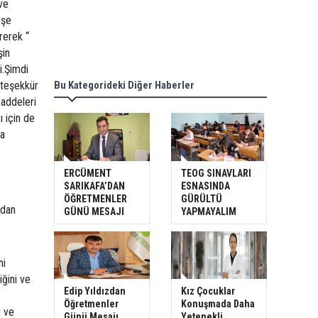
 ve
eşe
rerek “
şin
i.Şimdi
 teşekkür
Bu Kategorideki Diğer Haberler
caddeleri
ı için de
la
ERCÜMENT
TEOG SINAVLARI
SARIKAFA’DAN
ESNASINDA
ÖĞRETMENLER
GÜRÜLTÜ
ndan
GÜNÜ MESAJI
YAPMAYALIM
ni
iğini ve
Edip Yıldızdan
Kız Çocuklar
Öğretmenler
Konuşmada Daha
i ve
Günü Mesajı
Yetenekli