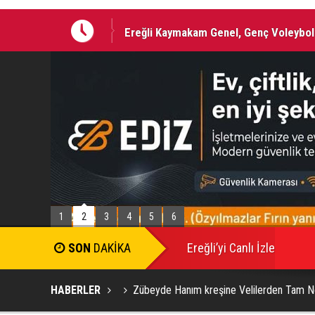
Ereğli Kaymakam Genel, Genç Voleybolc
1
2
3
4
5
6
SON
DAKİKA
Ereğli’yi Canlı İzle
HABERLER
Zübeyde Hanım kreşine Velilerden Tam N