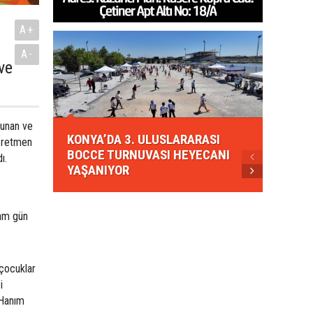
A+
a
A-
ve
KONYA
lunan ve
KONYA’DA 3. ULUSLARARASI
EZBER
öğretmen
BOCCE TURNUVASI HEYECANI
GELEN
ı.
YAŞANIYOR
AHUD
am gün
 çocuklar
i
 Hanım