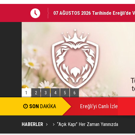
07 AĞUSTOS 2026 Tarihinde Ereğli’de 
EREĞLİ'DE GÜNDEMİ SARSAN İSTİFA
1
2
3
4
5
6
SON
DAKİKA
Ereğli’yi Canlı İzle
HABERLER
“Açık Kapı” Her Zaman Yanınızda