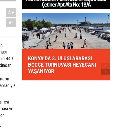
A+
A-
ın
KONYA
ması
KONYA’DA 3. ULUSLARARASI
EZBER
 bin 449
BOCCE TURNUVASI HEYECANI
GELEN
rdından
YAŞANIYOR
AHUD
irebir
 amacıyla
zifesi
nması ve
or.
u