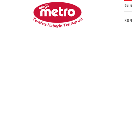
Günü
KON