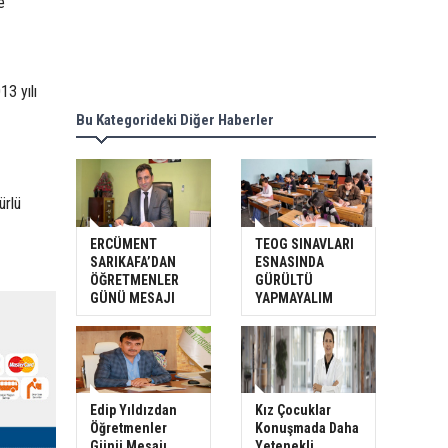
e
3 yılı
Bu Kategorideki Diğer Haberler
ürlü
ERCÜMENT
TEOG SINAVLARI
SARIKAFA’DAN
ESNASINDA
ÖĞRETMENLER
GÜRÜLTÜ
GÜNÜ MESAJI
YAPMAYALIM
Edip Yıldızdan
Kız Çocuklar
Öğretmenler
Konuşmada Daha
Günü Mesajı
Yetenekli