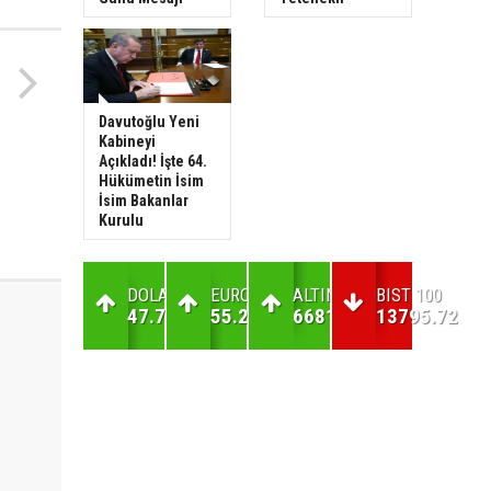
Davutoğlu Yeni
Kabineyi
Açıkladı! İşte 64.
Hükümetin İsim
İsim Bakanlar
Kurulu
DOLAR
EURO
ALTIN
BIST 100
47.7
55.24
6681.07
13795.72