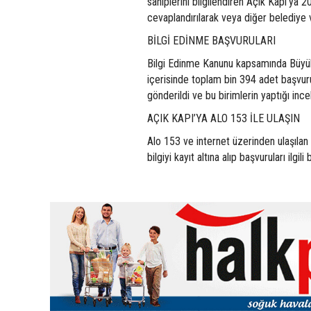
sahiplerini bilgilendiren Açık Kapı’ya 20
cevaplandırılarak veya diğer belediye v
BİLGİ EDİNME BAŞVURULARI
Bilgi Edinme Kanunu kapsamında Büyük
içerisinde toplam bin 394 adet başvuru a
gönderildi ve bu birimlerin yaptığı inc
AÇIK KAPI’YA ALO 153 İLE ULAŞIN
Alo 153 ve internet üzerinden ulaşılan
bilgiyi kayıt altına alıp başvuruları ilg