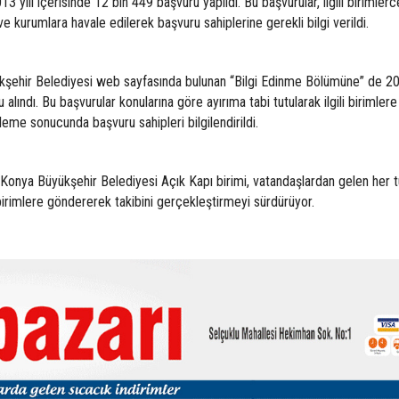
13 yılı içerisinde 12 bin 449 başvuru yapıldı. Bu başvurular, ilgili birimlerc
e kurumlara havale edilerek başvuru sahiplerine gerekli bilgi verildi.
şehir Belediyesi web sayfasında bulunan “Bilgi Edinme Bölümüne” de 201
lındı. Bu başvurular konularına göre ayırıma tabi tutularak ilgili birimlere
eleme sonucunda başvuru sahipleri bilgilendirildi.
 Konya Büyükşehir Belediyesi Açık Kapı birimi, vatandaşlardan gelen her t
ili birimlere göndererek takibini gerçekleştirmeyi sürdürüyor.