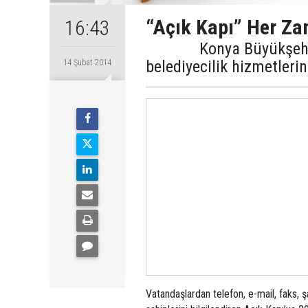
“Açık Kapı” Her Za
16:43
Konya Büyükşehir Bele
belediyecilik hizmetlerin
14 Şubat 2014
Vatandaşlardan telefon, e-mail, faks, şa