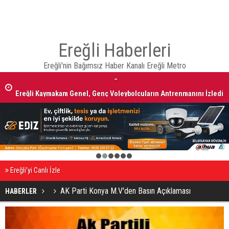
Ereğli Haberleri
Ereğli'nin Bağımsız Haber Kanalı Ereğli Metro
Ereğli Kaymakam Genel, Genç Voleybolcuların Antrenmanını İzledi
1
2
3
4
5
6
Ereğli’yi Canlı İzle
AK Parti Konya M.V'den Basın Açıklaması
HABERLER