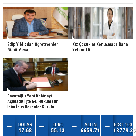
Edip Yıldızdan Öğretmenler
Kız Çocuklar Konuşmada Daha
Günü Mesajı
Yetenekli
Davutoğlu Yeni Kabineyi
Açıkladı! İşte 64. Hükümetin
İsim İsim Bakanlar Kurulu
DOLAR
EURO
ALTIN
BIST 100
47.68
55.13
6659.71
13779.39