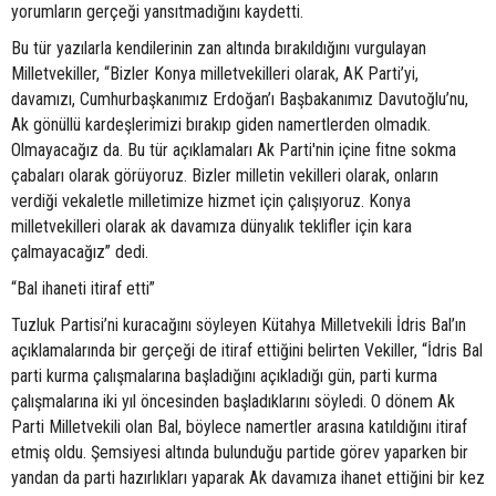
yorumların gerçeği yansıtmadığını kaydetti.
Bu tür yazılarla kendilerinin zan altında bırakıldığını vurgulayan
Milletvekiller, “Bizler Konya milletvekilleri olarak, AK Parti’yi,
davamızı, Cumhurbaşkanımız Erdoğan’ı Başbakanımız Davutoğlu’nu,
Ak gönüllü kardeşlerimizi bırakıp giden namertlerden olmadık.
Olmayacağız da. Bu tür açıklamaları Ak Parti'nin içine fitne sokma
çabaları olarak görüyoruz. Bizler milletin vekilleri olarak, onların
verdiği vekaletle milletimize hizmet için çalışıyoruz. Konya
milletvekilleri olarak ak davamıza dünyalık teklifler için kara
çalmayacağız” dedi.
“Bal ihaneti itiraf etti”
Tuzluk Partisi’ni kuracağını söyleyen Kütahya Milletvekili İdris Bal’ın
açıklamalarında bir gerçeği de itiraf ettiğini belirten Vekiller, “İdris Bal
parti kurma çalışmalarına başladığını açıkladığı gün, parti kurma
çalışmalarına iki yıl öncesinden başladıklarını söyledi. O dönem Ak
Parti Milletvekili olan Bal, böylece namertler arasına katıldığını itiraf
etmiş oldu. Şemsiyesi altında bulunduğu partide görev yaparken bir
yandan da parti hazırlıkları yaparak Ak davamıza ihanet ettiğini bir kez