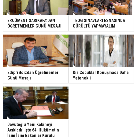
ERCÜMENT SARIKAFA’DAN
TEOG SINAVLARI ESNASINDA
ÖĞRETMENLER GÜNÜ MESAJI
GÜRÜLTÜ YAPMAYALIM
Edip Yıldızdan Öğretmenler
Kız Çocuklar Konuşmada Daha
Günü Mesajı
Yetenekli
Davutoğlu Yeni Kabineyi
Açıkladı! İşte 64. Hükümetin
İsim İsim Bakanlar Kurulu