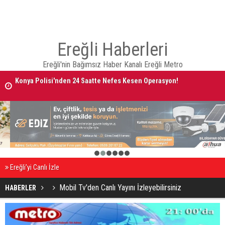
Ereğli Haberleri
Ereğli'nin Bağımsız Haber Kanalı Ereğli Metro
Konya Polisi'nden 24 Saatte Nefes Kesen Operasyon!
AVRUPA BİSİKLET BAŞKENTİ KONYA'DA BİSİKLET FESTİVALİ HEYECA
BAŞLADI
1
2
3
4
5
6
Ereğli’yi Canlı İzle
Mobil Tv'den Canlı Yayını İzleyebilirsiniz
HABERLER