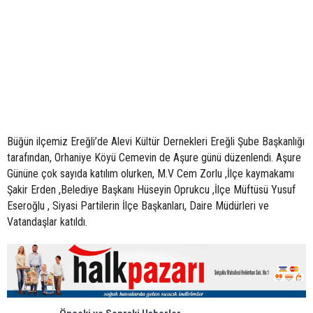
Büğün ilçemiz Ereğli’de Alevi Kültür Dernekleri Ereğli Şube Başkanlığı
tarafından, Orhaniye Köyü Cemevin de Aşure günü düzenlendi. Aşure
Gününe çok sayıda katılım olurken, M.V Cem Zorlu ,İlçe kaymakamı
Şakir Erden ,Belediye Başkanı Hüseyin Oprukcu ,İlçe Müftüsü Yusuf
Eseroğlu , Siyasi Partilerin İlçe Başkanları, Daire Müdürleri ve
Vatandaşlar katıldı.