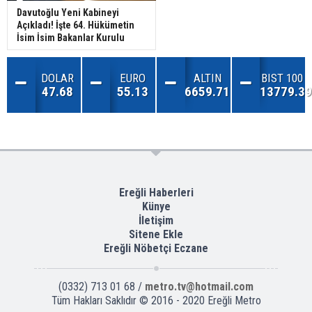
Davutoğlu Yeni Kabineyi
Açıkladı! İşte 64. Hükümetin
İsim İsim Bakanlar Kurulu
DOLAR
EURO
ALTIN
BIST 100
47.68
55.13
6659.71
13779.39
Ereğli Haberleri
Künye
İletişim
Sitene Ekle
Ereğli Nöbetçi Eczane
(0332) 713 01 68 /
metro.tv@hotmail.com
Tüm Hakları Saklıdır © 2016 - 2020 Ereğli Metro