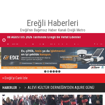
Ereğli Haberleri
Ereğli'nin Bağımsız Haber Kanalı Ereğli Metro
08 AĞUSTOS 2026 Tarihinde Ereğli’de Vefat Edenler
Ereğli Kaymakam Genel, Genç Voleybolcuların Antrenmanını İzledi
1
2
3
4
5
6
Ereğli’yi Canlı İzle
ALEVİ KÜLTÜR DERNEĞİN’DEN AŞURE GÜNÜ
HABERLER