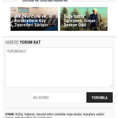
Önceki ve Sonraki Haberler
M.V Cem Zorlu ve
Doğa Dostu
Bürokratların Köy
Öğretmen, Orman
Ziyaretleri Sürüyor
Dedeye Ödül
HABERE
YORUM KAT
UYARI:
Küfür, hakaret, rencide edici cümleler veya imalar, inançlara saldırı
içeren, imla kuralları ile yazılmamış,