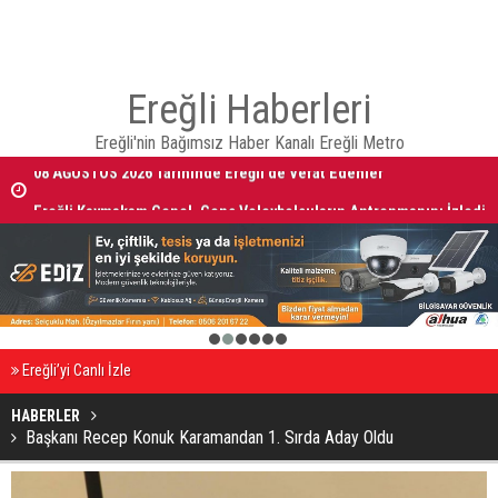
Ereğli Haberleri
Ereğli'nin Bağımsız Haber Kanalı Ereğli Metro
08 AĞUSTOS 2026 Tarihinde Ereğli’de Vefat Edenler
Ereğli Kaymakam Genel, Genç Voleybolcuların Antrenmanını İzledi
1
2
3
4
5
6
Ereğli’yi Canlı İzle
HABERLER
Başkanı Recep Konuk Karamandan 1. Sırda Aday Oldu