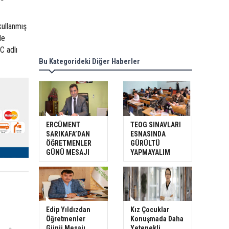
kullanmış
de
C adlı
Bu Kategorideki Diğer Haberler
ERCÜMENT
TEOG SINAVLARI
SARIKAFA’DAN
ESNASINDA
ÖĞRETMENLER
GÜRÜLTÜ
GÜNÜ MESAJI
YAPMAYALIM
Edip Yıldızdan
Kız Çocuklar
Öğretmenler
Konuşmada Daha
Günü Mesajı
Yetenekli