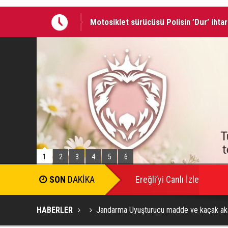
Motosiklet sürücüsü Polisin ’Dur’ ihtar
İki otomobilin çarpıştığı kaza’da: 4 kişi
1
2
3
4
5
6
Ereğli’yi Canlı İzle
HABERLER
Jandarma Uyuşturucu madde ve kaçak akar