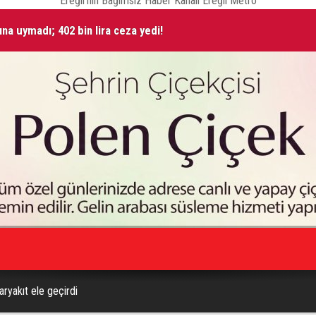
Ereğli'nin Bağımsız Haber Kanalı Ereğli Metro
ına uymadı; 402 bin lira ceza yedi!
Taş
 yaralandı
yakıt ele geçirdi