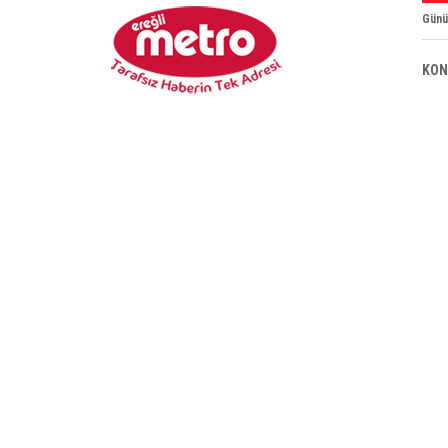
Günü
KON