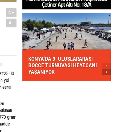
A+
A-
KONYA
KONYA’DA 3. ULUSLARARASI
EZBER
i.
BOCCE TURNUVASI HEYECANI
GELEN
YAŞANIYOR
AHUD
at:23.00
n yol
r esrar
den
bulunan
 1970 gram
 madde
ne