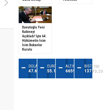
Davutoğlu Yeni
Kabineyi
Açıkladı! İşte 64.
Hükümetin İsim
İsim Bakanlar
Kurulu
DOLAR
EURO
ALTIN
BIST 100
47.68
55.13
6659.71
13779.39