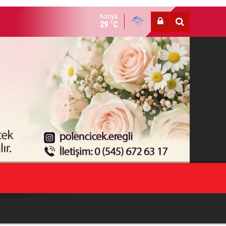
Konya
lı bıçaklı kavga: 4 yaralı
29 °C