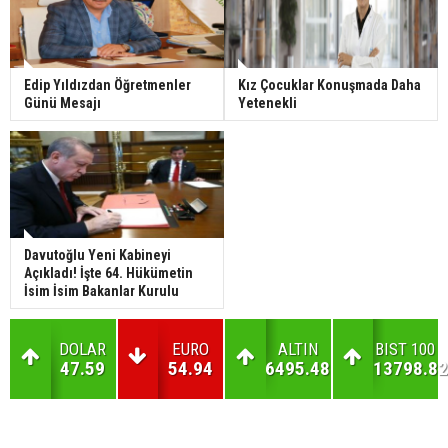
Edip Yıldızdan Öğretmenler
Kız Çocuklar Konuşmada Daha
Günü Mesajı
Yetenekli
Davutoğlu Yeni Kabineyi
Açıkladı! İşte 64. Hükümetin
İsim İsim Bakanlar Kurulu
DOLAR
EURO
ALTIN
BIST 100
47.59
54.94
6495.48
13798.82