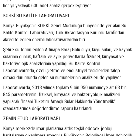
her yıl yaklaşık 600 adet analiz gerçekleştiriyor.
KOSKİ SU KALİTE LABORATUVARI
Konya Büyükşehir KOSKİ Genel Müdürlüğü bünyesinde yer alan Su
Kalite Kontrol Laboratuvarı, Türk Akraditasyon Kurumu tarafından
akredite edilen önemli laboratuvarlardan biri.
Şehre su temin edilen Altınapa Baraj Gölü suyu, kuyu suları, ve kaynak
sularının günlük, haftalık ve aylık periyotlarda fiziksel, kimyasal ve
bakteriyolojik analizlerinin yapıldığı Su Kalite Kontrol
Laboratuvarı’nda, özel işletme ve endüstriyel tesislerden talep
olması durumunda gelen su numunelerinin analizleri de yapılıyor.
Laboratuvarda, 2013 yılında toplam 9 bin 950 numuneye ait 63 bin
845 parametrenin fiziksel, kimyasal ve bakteriyolojik analizleri
yapılarak “İnsani Tüketim Amaçlı Sular Hakkında Yönetmelik”
standartlarında değerlendirme raporu hazırlandı.
ZEMİN ETÜD LABORATUVARI
Konya merkezde imar planlarına altlık teşkil edecek jeoloji
haritalarının çıkarılması amacıyla Büyükşehir Belediyesi İmar Şehircilik