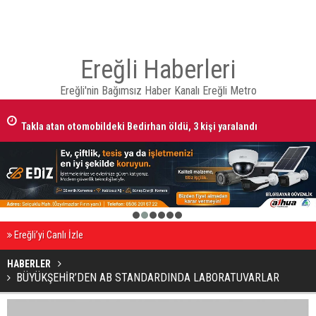
Ereğli Haberleri
Ereğli'nin Bağımsız Haber Kanalı Ereğli Metro
Takla atan otomobildeki Bedirhan öldü, 3 kişi yaralandı
1
2
3
4
5
6
Ereğli’yi Canlı İzle
HABERLER
BÜYÜKŞEHİR’DEN AB STANDARDINDA LABORATUVARLAR