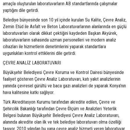
amaçla oluşturulan laboratuvarların AB standartlarında çalışmalar
yaptığını dile getirdi.
Belediye bünyesinde son 10 yıl içinde kurulan Su Kalite, Çevre Analiz,
Zemin Etüd ile Asfalt ve Beton Laboratuvarlarının alanlarında en güçlü
laboratuvarları olarak dikkat çektiğini kaydeden Başkan Akyürek,
laboratuvarların sahasında uzman personelleri ve modern analiz
cihazları ile hizmetlerin denetimlerini yaparak standartlara
uygunlukları kontrol ettiklerini dile getirdi.
ÇEVRE ANALİZ LABORATUVARI
Büyükşehir Belediyesi Çevre Koruma ve Kontrol Dairesi bünyesinde
faaliyet gösteren Çevre Analiz Laboratuvarı, katı yakıt analizlerinin
yanında çevresel gürültü ve baca gazı analizleri de yaparak Konya’nın
hava kalitesine katkı sağlıyor.
Türk Akreditasyon Kurumu tarafından akredite edilen, Çevre ve
Şehircilik Bakanlığı tarafından Çevre Ölçüm ve Analizleri Yeterlik
Belgesi bulunan Büyükşehir Belediyesi Çevre Analiz Laboratuvarı,
alanında akredite olan ilk ve tek belediye laboratuvarı olma özelliği
taşıyor. 2010 yılından bu yana çevre analiz hizmeti veren laboratuvar