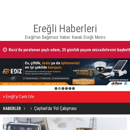
Ereğli Haberleri
Ereğli'nin Bağımsız Haber Kanalı Ereğli Metro
 BU
Kaza’da yaralanan yaşlı adam, 25 günlük yaşam mücadelesini kaybett
1
2
3
4
5
6
Ereğli’yi Canlı İzle
Çayhan’da Yol Çalışması
HABERLER