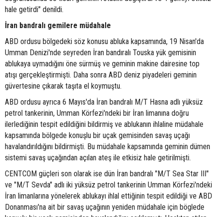
hale getirdi" denildi.
İran bandralı gemilere müdahale
ABD ordusu bölgedeki söz konusu abluka kapsamında, 19 Nisan'da
Umman Denizi'nde seyreden İran bandıralı Touska yük gemisinin
ablukaya uymadığını öne sürmüş ve geminin makine dairesine top
atışı gerçekleştirmişti. Daha sonra ABD deniz piyadeleri geminin
güvertesine çıkarak taşıta el koymuştu.
ABD ordusu ayrıca 6 Mayıs'da İran bandralı M/T Hasna adlı yüksüz
petrol tankerinin, Umman Körfezi'ndeki bir İran limanına doğru
ilerlediğinin tespit edildiğini bildirmiş ve ablukanın ihlaline müdahale
kapsamında bölgede konuşlu bir uçak gemisinden savaş uçağı
havalandırıldığını bildirmişti. Bu müdahale kapsamında geminin dümen
sistemi savaş uçağından açılan ateş ile etkisiz hale getirilmişti.
CENTCOM güçleri son olarak ise dün İran bandralı "M/T Sea Star III"
ve "M/T Sevda" adlı iki yüksüz petrol tankerinin Umman Körfezi'ndeki
İran limanlarına yönelerek ablukayı ihlal ettiğinin tespit edildiği ve ABD
Donanması'na ait bir savaş uçağının yeniden müdahale için böglede