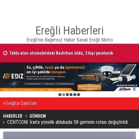
Ereğli Haberleri
Ereğli'nin Bağımsız Haber Kanalı Ereğli Metro
Takla atan otomobildeki Bedirhan öldü, 3 kişi yaralandı
1
2
3
4
5
6
Ereğli’yi Canlı İzle
HABERLER
GÜNDEM
CENTCOM: İran'a yönelik ablukada 58 geminin rotası değiştirildi