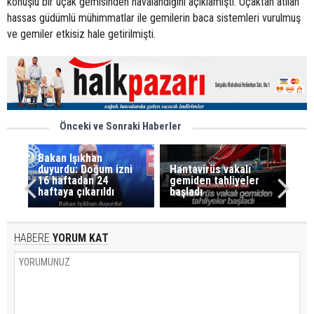
konuşlu bir uçak gemisinden havalandığını açıklamıştı. Uçaktan atılan
hassas güdümlü mühimmatlar ile gemilerin baca sistemleri vurulmuş
ve gemiler etkisiz hale getirilmişti.
Önceki ve Sonraki Haberler
Bakan Işıkhan
duyurdu: Doğum izni
Hantavirüs vakalı
16 haftadan 24
gemiden tahliyeler
haftaya çıkarıldı
başladı
HABERE
YORUM KAT