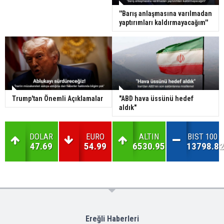
''Barış anlaşmasına varılmadan
yaptırımları kaldırmayacağım''
Trump'tan Önemli Açıklamalar
"ABD hava üssünü hedef
aldık"
DOLAR
EURO
ALTIN
BIST 100
47.69
54.99
6530.95
13798.82
Ereğli Haberleri