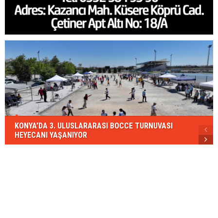
KONYA’DA 3. ULUSLARARASI BOCCE TURNUVASI
HEYECANI YAŞANIYOR