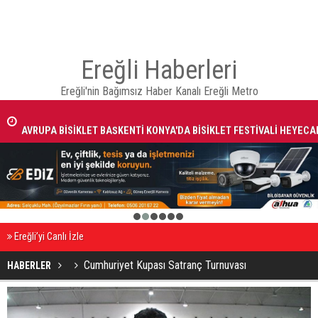
Ereğli Haberleri
Ereğli'nin Bağımsız Haber Kanalı Ereğli Metro
AVRUPA BİSİKLET BAŞKENTİ KONYA'DA BİSİKLET FESTİVALİ HEYECA
BAŞLADI
1
2
3
4
5
6
Ereğli’yi Canlı İzle
Cumhuriyet Kupası Satranç Turnuvası
HABERLER