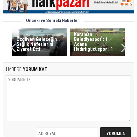
Önceki ve Sonraki Haberler
Karaman
Özgüven Geleceğin
Belediyespor : 1
Sağlık Neferlerini
Adana
Ziyaret Etti
Hadırlıgücüspor : 1
HABERE
YORUM KAT