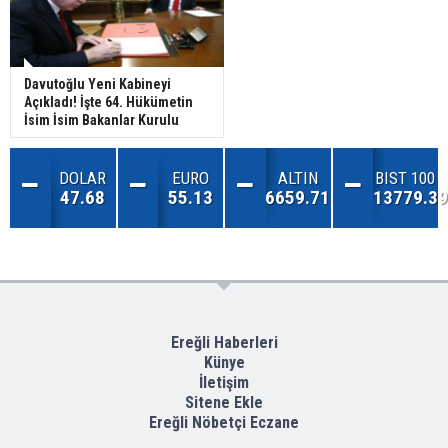
Davutoğlu Yeni Kabineyi
Açıkladı! İşte 64. Hükümetin
İsim İsim Bakanlar Kurulu
DOLAR
EURO
ALTIN
BIST 100
47.68
55.13
6659.71
13779.39
Ereğli Haberleri
Künye
İletişim
Sitene Ekle
Ereğli Nöbetçi Eczane