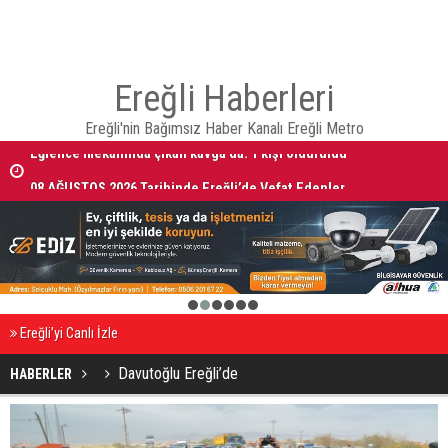
Ereğli Haberleri
Ereğli'nin Bağımsız Haber Kanalı Ereğli Metro
Eğlence mekanında çıkan kavga’da: 1 kişi öldürüldü
08 AĞUSTOS 2026 Tarihinde Ereğli’de Vefat Edenler
1
2
3
4
5
6
Ereğli’yi Canlı İzle
Davutoğlu Ereğli’de
HABERLER