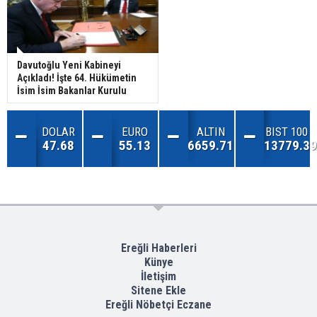
Davutoğlu Yeni Kabineyi
Açıkladı! İşte 64. Hükümetin
İsim İsim Bakanlar Kurulu
DOLAR
EURO
ALTIN
BIST 100
47.68
55.13
6659.71
13779.39
Ereğli Haberleri
Künye
İletişim
Sitene Ekle
Ereğli Nöbetçi Eczane