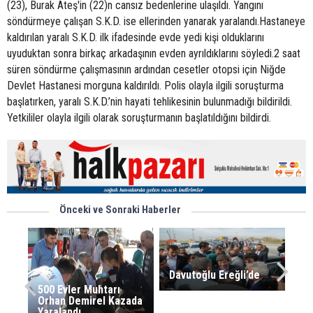
(23), Burak Ateş'in (22)n cansız bedenlerine ulaşıldı. Yangını
söndürmeye çalışan S.K.D. ise ellerinden yanarak yaralandı.Hastaneye
kaldırılan yaralı S.K.D. ilk ifadesinde evde yedi kişi olduklarını
uyuduktan sonra birkaç arkadaşının evden ayrıldıklarını söyledi.2 saat
süren söndürme çalışmasının ardından cesetler otopsi için Niğde
Devlet Hastanesi morguna kaldırıldı. Polis olayla ilgili soruşturma
başlatırken, yaralı S.K.D.’nin hayati tehlikesinin bulunmadığı bildirildi.
Yetkililer olayla ilgili olarak soruşturmanın başlatıldığını bildirdi.
Önceki ve Sonraki Haberler
Davutoğlu Ereğli’de
500 Evler Muhtarı
Orhan Demirel Kazada
Yaralandı