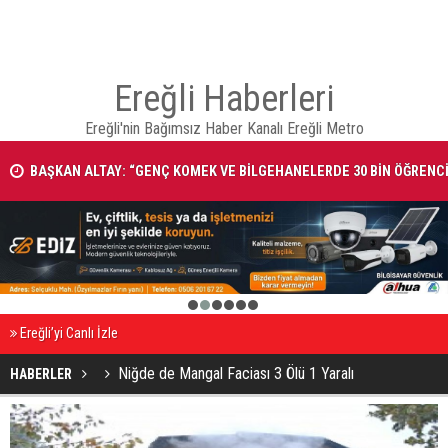
Ereğli Haberleri
Ereğli'nin Bağımsız Haber Kanalı Ereğli Metro
NI
BAŞKAN ALTAY: “GENÇ KOMEK VE BİLGEHANELERDE 30 BİN ÖĞRENC
YAZ AYLARINI BİZİMLE BİRLİKTE GEÇİRİYOR”
1
2
3
4
5
6
Ereğli’yi Canlı İzle
Niğde de Mangal Faciası 3 Ölü 1 Yaralı
HABERLER