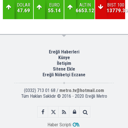
DOLAR
EURO
ALTIN
BIST 100
47.69
55.14
6653.12
13779.39
Ereğli Haberleri
Künye
İletişim
Sitene Ekle
Ereğli Nöbetçi Eczane
(0332) 713 01 68 /
metro.tv@hotmail.com
Tüm Hakları Saklıdır © 2016 - 2020 Ereğli Metro
Haber Scripti