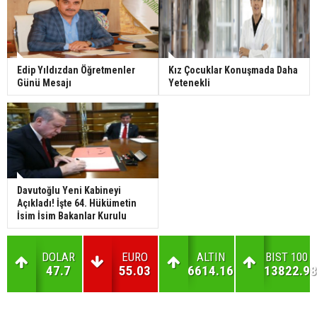
Edip Yıldızdan Öğretmenler
Kız Çocuklar Konuşmada Daha
Günü Mesajı
Yetenekli
Davutoğlu Yeni Kabineyi
Açıkladı! İşte 64. Hükümetin
İsim İsim Bakanlar Kurulu
DOLAR
EURO
ALTIN
BIST 100
47.7
55.03
6614.16
13822.98