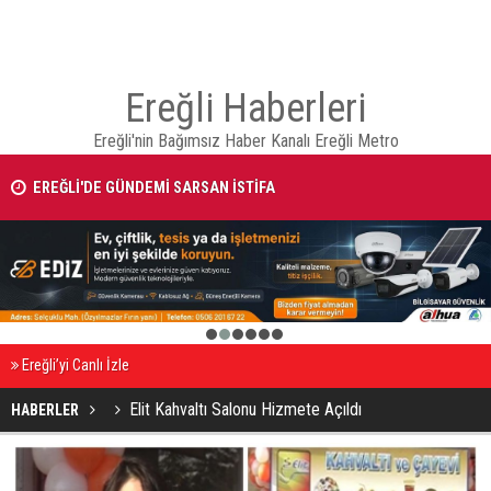
Ereğli Haberleri
Ereğli'nin Bağımsız Haber Kanalı Ereğli Metro
EREĞLİ'DE GÜNDEMİ SARSAN İSTİFA
1
2
3
4
5
6
Ereğli’yi Canlı İzle
Elit Kahvaltı Salonu Hizmete Açıldı
HABERLER