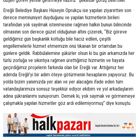
düşen görevi yerine getirmeye hazırız” şeklinde görüş belirttiler.
Ereğli Belediye Başkanı Hüseyin Oprukçu ise yapılan ziyaretten son
derece memnuniyet duyduğunu ve yapılan hizmetlerin birileri
tarafından yok sayılmak istenmesine rağmen halkın bunun bilincinde
olmasının son derece güzel olduğunun altını çizerek, “Biz göreve
geldiğimiz gün başkanlık koltuğu bile haciz edilen, çeşitli
engellemelerle hizmet etmemizin önü tıkanan bir ortamdan bu
günlere geldik. Rabbülalemine şükürler olsun ki bu gün arkamızda her
türlü zorluğa ve sıkıntıya rağmen ürettiğimiz hizmetin ve hayata
geçirdiğimiz projelerin farkında olan bir Ereğli var. Attığımız her
adımda Ereğli’yi bir adım öteye götürmenin hesaplarını yapıyoruz. Bu
yolda bizim yanımızda yer alan ve yer alacağını ifade eden tüm
vatandaşlarımıza sonsuz teşekkür ediyor ekibim ve yol arkadaşlarım
adına şükranlarımı sunuyorum. Demek ki, yok saymak ve görmemeye
çalışmakla yapılan hizmetler göz ardı edilemiyormuş” diye konuştu.