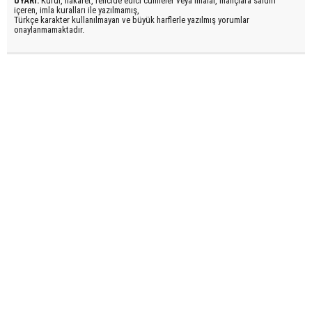
UYARI:
Küfür, hakaret, rencide edici cümleler veya imalar, inançlara saldırı
içeren, imla kuralları ile yazılmamış,
Türkçe karakter kullanılmayan ve büyük harflerle yazılmış yorumlar
onaylanmamaktadır.