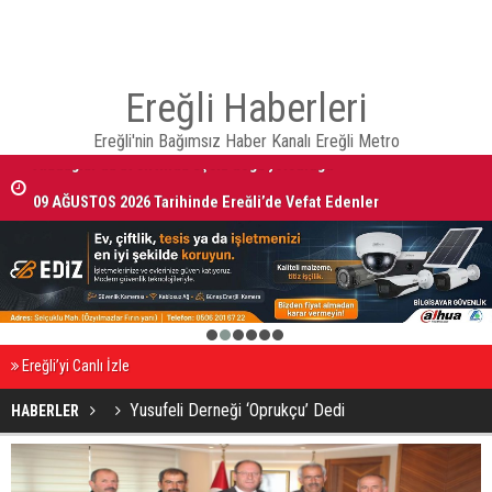
Ereğli Haberleri
Ereğli'nin Bağımsız Haber Kanalı Ereğli Metro
09 AĞUSTOS 2026 Tarihinde Ereğli’de Vefat Edenler
1
2
3
4
5
6
Ereğli’yi Canlı İzle
Yusufeli Derneği ‘Oprukçu’ Dedi
HABERLER