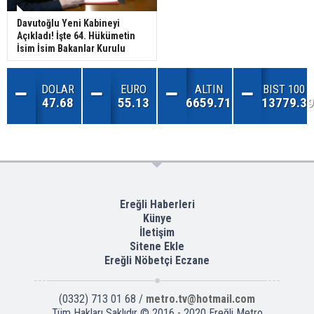
Davutoğlu Yeni Kabineyi
Açıkladı! İşte 64. Hükümetin
İsim İsim Bakanlar Kurulu
DOLAR
EURO
ALTIN
BIST 100
47.68
55.13
6659.71
13779.39
Ereğli Haberleri
Künye
İletişim
Sitene Ekle
Ereğli Nöbetçi Eczane
(0332) 713 01 68 /
metro.tv@hotmail.com
Tüm Hakları Saklıdır © 2016 - 2020 Ereğli Metro