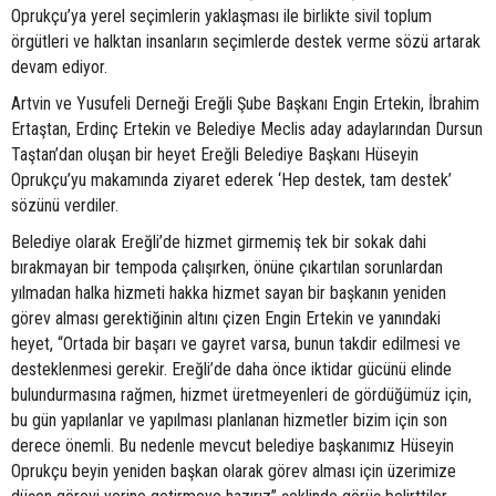
Oprukçu’ya yerel seçimlerin yaklaşması ile birlikte sivil toplum
örgütleri ve halktan insanların seçimlerde destek verme sözü artarak
devam ediyor.
Artvin ve Yusufeli Derneği Ereğli Şube Başkanı Engin Ertekin, İbrahim
Ertaştan, Erdinç Ertekin ve Belediye Meclis aday adaylarından Dursun
Taştan’dan oluşan bir heyet Ereğli Belediye Başkanı Hüseyin
Oprukçu’yu makamında ziyaret ederek ‘Hep destek, tam destek’
sözünü verdiler.
Belediye olarak Ereğli’de hizmet girmemiş tek bir sokak dahi
bırakmayan bir tempoda çalışırken, önüne çıkartılan sorunlardan
yılmadan halka hizmeti hakka hizmet sayan bir başkanın yeniden
görev alması gerektiğinin altını çizen Engin Ertekin ve yanındaki
heyet, “Ortada bir başarı ve gayret varsa, bunun takdir edilmesi ve
desteklenmesi gerekir. Ereğli’de daha önce iktidar gücünü elinde
bulundurmasına rağmen, hizmet üretmeyenleri de gördüğümüz için,
bu gün yapılanlar ve yapılması planlanan hizmetler bizim için son
derece önemli. Bu nedenle mevcut belediye başkanımız Hüseyin
Oprukçu beyin yeniden başkan olarak görev alması için üzerimize