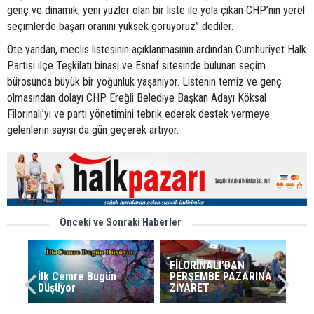
genç ve dinamik, yeni yüzler olan bir liste ile yola çıkan CHP’nin yerel
seçimlerde başarı oranını yüksek görüyoruz” dediler.
Öte yandan, meclis listesinin açıklanmasının ardından Cumhuriyet Halk
Partisi ilçe Teşkilatı binası ve Esnaf sitesinde bulunan seçim
bürosunda büyük bir yoğunluk yaşanıyor. Listenin temiz ve genç
olmasından dolayı CHP Ereğli Belediye Başkan Adayı Köksal
Filorinalı’yı ve parti yönetimini tebrik ederek destek vermeye
gelenlerin sayısı da gün geçerek artıyor.
Önceki ve Sonraki Haberler
FİLORİNALI’DAN
İlk Cemre Bugün
PERŞEMBE PAZARINA
Düşüyor
ZİYARET