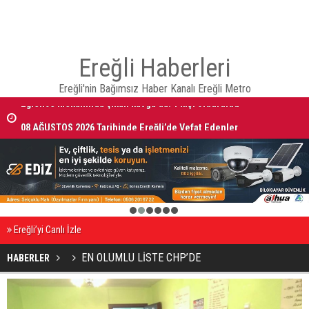
Ereğli Haberleri
Ereğli'nin Bağımsız Haber Kanalı Ereğli Metro
Eğlence mekanında çıkan kavga’da: 1 kişi öldürüldü
08 AĞUSTOS 2026 Tarihinde Ereğli’de Vefat Edenler
1
2
3
4
5
6
Ereğli’yi Canlı İzle
EN OLUMLU LİSTE CHP’DE
HABERLER