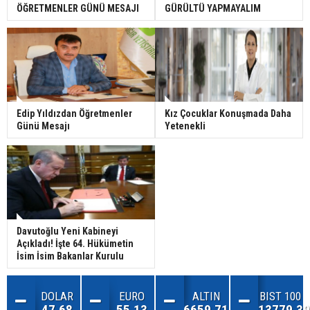
ÖĞRETMENLER GÜNÜ MESAJI
GÜRÜLTÜ YAPMAYALIM
Edip Yıldızdan Öğretmenler
Kız Çocuklar Konuşmada Daha
Günü Mesajı
Yetenekli
Davutoğlu Yeni Kabineyi
Açıkladı! İşte 64. Hükümetin
İsim İsim Bakanlar Kurulu
DOLAR
EURO
ALTIN
BIST 100
47.68
55.13
6659.71
13779.39