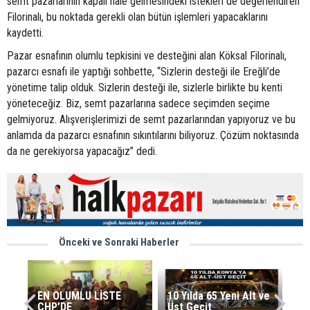
semt pazarlarının kapalı hale gelmesindeki istekleri de değerlendiren
Filorinalı, bu noktada gerekli olan bütün işlemleri yapacaklarını
kaydetti.
Pazar esnafının olumlu tepkisini ve desteğini alan Köksal Filorinalı,
pazarcı esnafı ile yaptığı sohbette, “Sizlerin desteği ile Ereğli’de
yönetime talip olduk. Sizlerin desteği ile, sizlerle birlikte bu kenti
yöneteceğiz. Biz, semt pazarlarına sadece seçimden seçime
gelmiyoruz. Alışverişlerimizi de semt pazarlarından yapıyoruz ve bu
anlamda da pazarcı esnafının sıkıntılarını biliyoruz. Çözüm noktasında
da ne gerekiyorsa yapacağız” dedi.
Önceki ve Sonraki Haberler
EN OLUMLU LİSTE
10 Yılda 65 Yeni Alt ve
CHP’DE
Üst Geçit