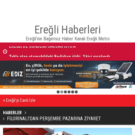
Ereğli Haberleri
Ereğli'nin Bağımsız Haber Kanalı Ereğli Metro
EREĞLİ'DE GÜNDEMİ SARSAN İSTİFA
Takla atan otomobildeki Bedirhan öldü, 3 kişi yaralandı
1
2
3
4
5
6
Ereğli’yi Canlı İzle
HABERLER
FİLORİNALI’DAN PERŞEMBE PAZARINA ZİYARET