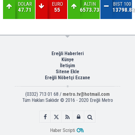
DOLAR
EURO
ALTIN
BIST 100
47.71
55
6573.73
13798.82
Ereğli Haberleri
Künye
İletişim
Sitene Ekle
Ereğli Nöbetçi Eczane
(0332) 713 01 68 /
metro.tv@hotmail.com
Tüm Hakları Saklıdır © 2016 - 2020 Ereğli Metro
Haber Scripti