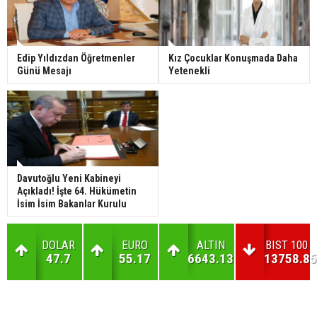
Edip Yıldızdan Öğretmenler
Kız Çocuklar Konuşmada Daha
Günü Mesajı
Yetenekli
Davutoğlu Yeni Kabineyi
Açıkladı! İşte 64. Hükümetin
İsim İsim Bakanlar Kurulu
DOLAR
EURO
ALTIN
BIST 100
47.7
55.17
6643.13
13758.85