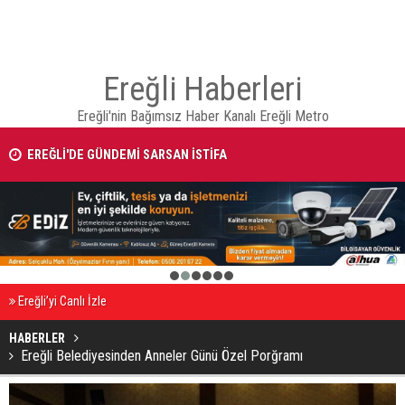
Ereğli Haberleri
Ereğli'nin Bağımsız Haber Kanalı Ereğli Metro
EREĞLİ'DE GÜNDEMİ SARSAN İSTİFA
1
2
3
4
5
6
Ereğli’yi Canlı İzle
HABERLER
Ereğli Belediyesinden Anneler Günü Özel Porğramı