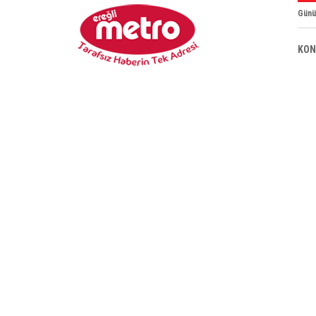
Günü
KON