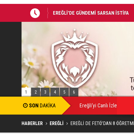
EREĞLİ'DE GÜNDEMİ SARSAN İSTİFA
Takla atan otomobildeki Bedirhan öldü, 
1
2
3
4
5
6
SON
DAKİKA
Ereğli’yi Canlı İzle
HABERLER
EREĞLİ
EREĞLİ DE FETÖ’DAN 8 ÖĞRETM