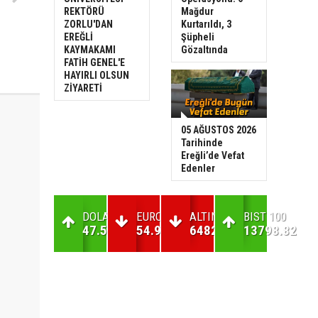
REKTÖRÜ
Mağdur
ZORLU'DAN
Kurtarıldı, 3
EREĞLİ
Şüpheli
KAYMAKAMI
Gözaltında
FATİH GENEL'E
HAYIRLI OLSUN
ZİYARETİ
05 AĞUSTOS 2026
Tarihinde
Ereğli’de Vefat
Edenler
DOLAR
EURO
ALTIN
BIST 100
47.58
54.94
6482.67
13798.82