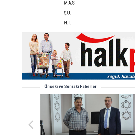
M.A.S.
Ş.Ü.
N.T.
Önceki ve Sonraki Haberler