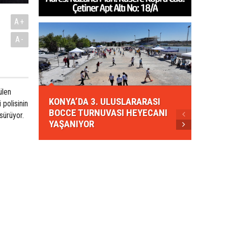
A+
A-
KONYA
ülen
KONYA’DA 3. ULUSLARARASI
EZBER
polisinin
BOCCE TURNUVASI HEYECANI
GELEN
sürüyor.
YAŞANIYOR
AHUD