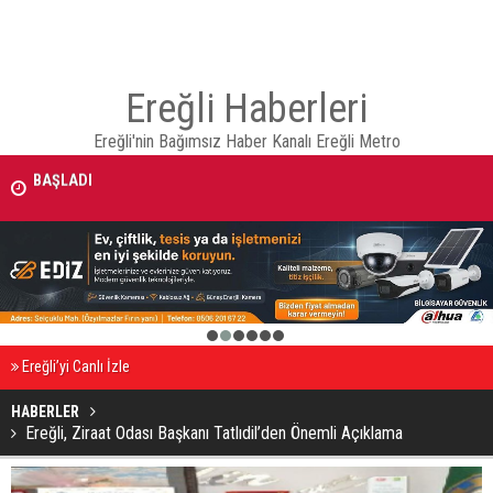
Ereğli Haberleri
AVRUPA BİSİKLET BAŞKENTİ KONYA'DA BİSİKLET FESTİVALİ HEYECA
Ereğli'nin Bağımsız Haber Kanalı Ereğli Metro
BAŞLADI
BAŞKAN ALTAY: “GENÇ KOMEK VE BİLGEHANELERDE 30 BİN ÖĞRENC
YAZ AYLARINI BİZİMLE BİRLİKTE GEÇİRİYOR”
1
2
3
4
5
6
Ereğli’yi Canlı İzle
HABERLER
Ereğli, Ziraat Odası Başkanı Tatlıdil’den Önemli Açıklama