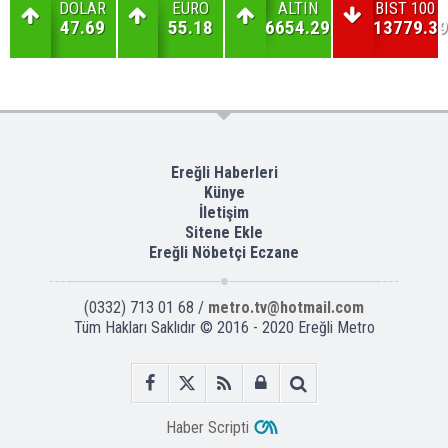
DOLAR
EURO
ALTIN
BIST 100
47.69
55.18
6654.29
13779.39
Ereğli Haberleri
Künye
İletişim
Sitene Ekle
Ereğli Nöbetçi Eczane
(0332) 713 01 68 /
metro.tv@hotmail.com
Tüm Hakları Saklıdır © 2016 - 2020 Ereğli Metro
Haber Scripti