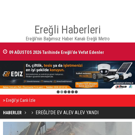
Ereğli Haberleri
Ereğli'nin Bağımsız Haber Kanalı Ereğli Metro
09 AĞUSTOS 2026 Tarihinde Ereğli’de Vefat Edenler
1
2
3
4
5
6
Ereğli’yi Canlı İzle
EREĞLİ’DE EV ALEV ALEV YANDI
HABERLER