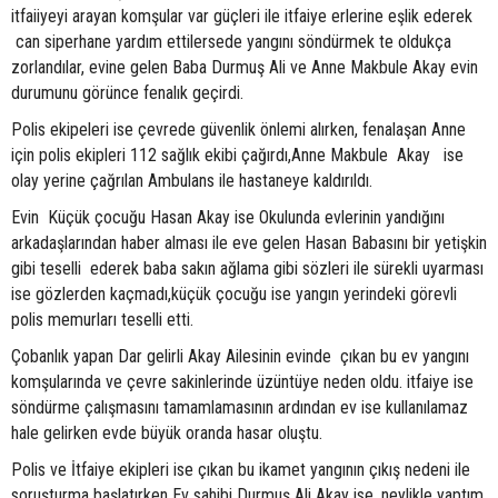
itfaiiyeyi arayan komşular var güçleri ile itfaiye erlerine eşlik ederek
can siperhane yardım ettilersede yangını söndürmek te oldukça
zorlandılar, evine gelen Baba Durmuş Ali ve Anne Makbule Akay evin
durumunu görünce fenalık geçirdi.
Polis ekipeleri ise çevrede güvenlik önlemi alırken, fenalaşan Anne
için polis ekipleri 112 sağlık ekibi çağırdı,Anne Makbule Akay ise
olay yerine çağrılan Ambulans ile hastaneye kaldırıldı.
Evin Küçük çocuğu Hasan Akay ise Okulunda evlerinin yandığını
arkadaşlarından haber alması ile eve gelen Hasan Babasını bir yetişkin
gibi teselli ederek baba sakın ağlama gibi sözleri ile sürekli uyarması
ise gözlerden kaçmadı,küçük çocuğu ise yangın yerindeki görevli
polis memurları teselli etti.
Çobanlık yapan Dar gelirli Akay Ailesinin evinde çıkan bu ev yangını
komşularında ve çevre sakinlerinde üzüntüye neden oldu. itfaiye ise
söndürme çalışmasını tamamlamasının ardından ev ise kullanılamaz
hale gelirken evde büyük oranda hasar oluştu.
Polis ve İtfaiye ekipleri ise çıkan bu ikamet yangının çıkış nedeni ile
soruşturma başlatırken Ev sahibi Durmuş Ali Akay ise, neylikle yaptım