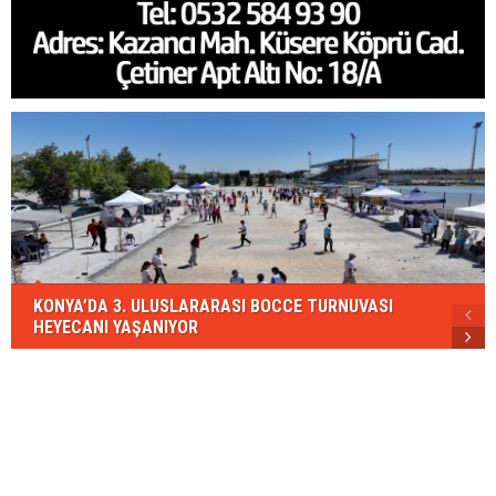
KONYA’DA 3. ULUSLARARASI BOCCE TURNUVASI
HEYECANI YAŞANIYOR