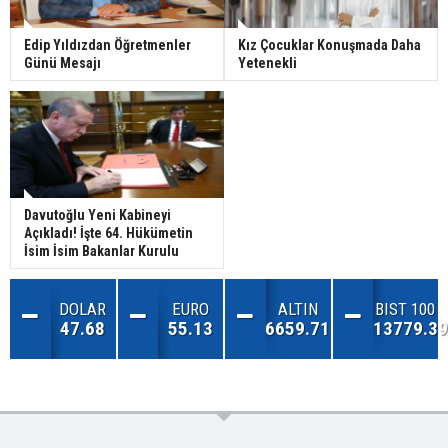
Edip Yıldızdan Öğretmenler
Kız Çocuklar Konuşmada Daha
Günü Mesajı
Yetenekli
Davutoğlu Yeni Kabineyi
Açıkladı! İşte 64. Hükümetin
İsim İsim Bakanlar Kurulu
DOLAR
EURO
ALTIN
BIST 100
47.68
55.13
6659.71
13779.39