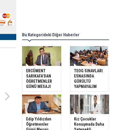
Bu Kategorideki Diğer Haberler
ERCÜMENT
TEOG SINAVLARI
SARIKAFA’DAN
ESNASINDA
ÖĞRETMENLER
GÜRÜLTÜ
GÜNÜ MESAJI
YAPMAYALIM
Edip Yıldızdan
Kız Çocuklar
Öğretmenler
Konuşmada Daha
Günü Mesajı
Yetenekli