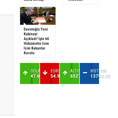
Davutoğlu Yeni
Kabineyi
Açıkladı! İşte 64.
Hükümetin İsim
İsim Bakanlar
Kurulu
DOLAR
EURO
ALTIN
BIST 100
47.69
54.99
6527.62
13798.82