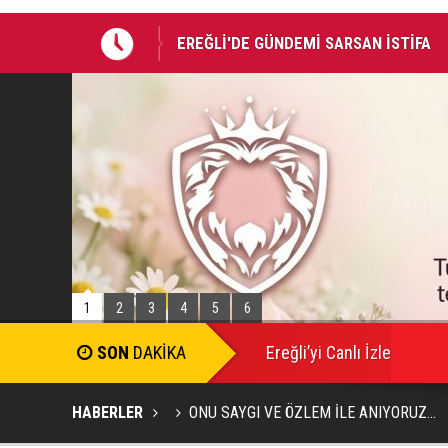
EREĞLİ'DE GÜNDEMİ SARSAN İSTİFA
Takla atan otomobildeki Bedirhan öldü, 
1
2
3
4
5
6
SON
DAKİKA
Ereğli’yi Canlı İzle
HABERLER
ONU SAYGI VE ÖZLEM İLE ANIYORUZ...