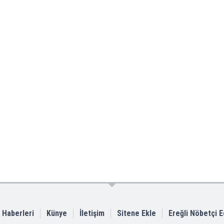
i Haberleri
Künye
İletişim
Sitene Ekle
Ereğli Nöbetçi 