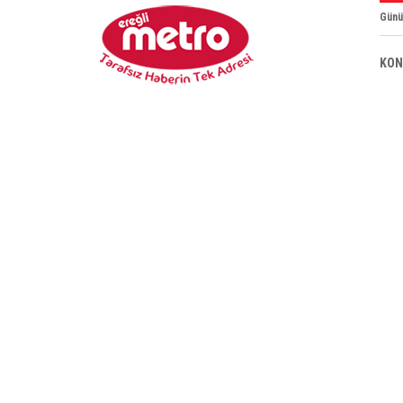
Günü
KON