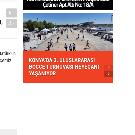
A+
,
A-
KONYA
atürk’ün
KONYA’DA 3. ULUSLARARASI
EZBER
İlçemiz
BOCCE TURNUVASI HEYECANI
GELEN
YAŞANIYOR
AHUD