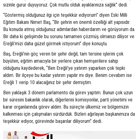
sizinle gurur duyuyoruz. Çok mutlu olduk ayaklarınıza sağlık” dedi.
“Göstermiş olduğunuz ilgi için teşekkür ediyorum” diyen Eski Milli
Eğitim Bakanı Nimet Baş, “Bir şehrin en önemli özelliği alt yapısıdır.
Bu konuda atmış olduğunuz adımlardan haberdarım ve görüyorum da.
Bir daha ki gelişimde bu sorunu tamamen çözmüş olmanızı diliyor ve
Ereğli’mizi daha güzel görmek istiyorum” diye konuştu.
Baş, Ereğli’nin göç veren bir şehir değil, tam tersine işlerini çok
büyüten, eğitim amacıyla bir yerlere çıkan hemşerilere sahip
olduğunu kaydederek, “Ben Ereğli’ye yatırım yaparken çok tepki
aldım. Bir ilçeye bu kadar yatırım yapılır mı diye. Benim cevabım ise
Ereğli 1 verip 10 alacağınız bir şehir demiştim.
Ben yaklaşık 3 dönem parlamento da görev yaptım. Bunun çok uzun
bir süresini bakanlık olarak, diğerlerini komisyonlar, parti yönetimi ve
karar organlarında görev aldım. Bu süreçte ülkemiz ve bölgemizin
kalkınması için çalışmaları sürdürdük. Bizleri ağırlayan başkanımıza da
teşekkür ediyor, görevinde başarılar diliyorum” dedi.