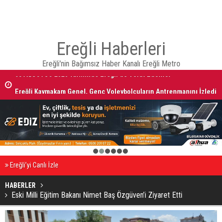
Ereğli Haberleri
Ereğli'nin Bağımsız Haber Kanalı Ereğli Metro
08 AĞUSTOS 2026 Tarihinde Ereğli’de Vefat Edenler
Ereğli Kaymakam Genel, Genç Voleybolcuların Antrenmanını İzledi
1
2
3
4
5
6
Ereğli’yi Canlı İzle
HABERLER
Eski Milli Eğitim Bakanı Nimet Baş Özgüven’i Ziyaret Etti