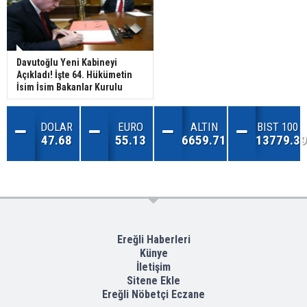
Davutoğlu Yeni Kabineyi
Açıkladı! İşte 64. Hükümetin
İsim İsim Bakanlar Kurulu
DOLAR
EURO
ALTIN
BIST 100
47.68
55.13
6659.71
13779.39
Ereğli Haberleri
Künye
İletişim
Sitene Ekle
Ereğli Nöbetçi Eczane