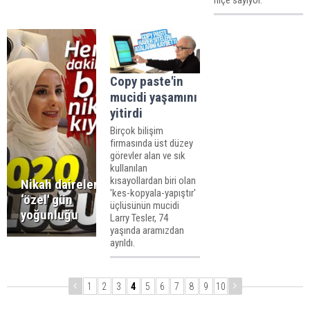
Copy paste'in
mucidi yaşamını
yitirdi
Birçok bilişim
firmasında üst düzey
görevler alan ve sık
kullanılan
kısayollardan biri olan
Nikah dairelerinde
'kes-kopyala-yapıştır'
‘özel' gün
üçlüsünün mucidi
yoğunluğu
Larry Tesler, 74
yaşında aramızdan
ayrıldı.
1
2
3
4
5
6
7
8
9
10