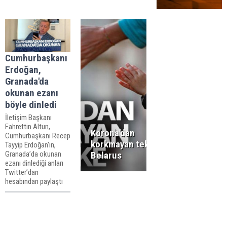
Cumhurbaşkanı
Erdoğan,
Granada'da
okunan ezanı
böyle dinledi
İletişim Başkanı
Fahrettin Altun,
Korona'dan
Cumhurbaşkanı Recep
korkmayan tek ülke:
Tayyip Erdoğan'ın,
Granada’da okunan
Belarus
ezanı dinlediği anları
Twitter’dan
hesabından paylaştı