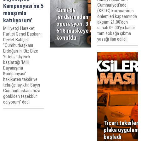
Kampanyası'na 5
Cumhuriyeti’nde
İzmir'de
(KKTC) korona virüs
maaşımla
jandarmadan
önlemleri kapsamında
katılıyorum'
akşam 21.00’den
operasyon: 3 bin
sabah 06.00’ya kadar
Milliyetçi Hareket
618 maskeye el
tam sokağa çıkma
Partisi Genel Başkanı
konuldu
yasağı ilan edildi.
Devlet Bahçeli,
"Cumhurbaşkanı
Erdoğan’ın 'Biz Bize
Yeteriz' diyerek
başlattığı ‘Milli
Dayanışma
Kampanyası’
hakikaten takdir ve
tebriğe layıktır. Sayın
Cumhurbaşkanımıza
gönülden teşekkür
ediyorum” dedi.
Ticari taksiler
plaka uygulama
başladı