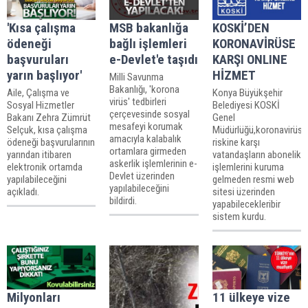
'Kısa çalışma
MSB bakanlığa
KOSKİ’DEN
ödeneği
bağlı işlemleri
KORONAVİRÜSE
başvuruları
e-Devlet'e taşıdı
KARŞI ONLINE
yarın başlıyor'
HİZMET
Milli Savunma
Bakanlığı, 'korona
Aile, Çalışma ve
Konya Büyükşehir
virüs' tedbirleri
Sosyal Hizmetler
Belediyesi KOSKİ
çerçevesinde sosyal
Bakanı Zehra Zümrüt
Genel
mesafeyi korumak
Selçuk, kısa çalışma
Müdürlüğü,koronavirüs
amacıyla kalabalık
ödeneği başvurularının
riskine karşı
ortamlara girmeden
yarından itibaren
vatandaşların abonelik
askerlik işlemlerinin e-
elektronik ortamda
işlemlerini kuruma
Devlet üzerinden
yapılabileceğini
gelmeden resmi web
yapılabileceğini
açıkladı.
sitesi üzerinden
bildirdi.
yapabilecekleribir
sistem kurdu.
Milyonları
11 ülkeye vize