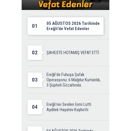
05 AĞUSTOS 2026 Tarihinde
01
Ereğli’de Vefat Edenler
02
ŞAHESTE HOTAMIŞ VEFAT ETTİ
Ereğli’de Fuhuşa Şafak
03
Operasyonu: 6 Mağdur Kurtarıldı,
3 Şüpheli Gözaltında
Ereğli'nin Sevilen İsmi Lütfi
04
Aydilek Hayatını Kaybetti
04 AĞUSTOS 2026 Tarihinde