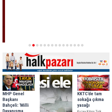
1
2
3
4
5
6
7
8
9
10
11
12
13
14
15
MHP Genel
KKTC'de tam
Başkanı
sokağa çıkma
Bahçeli: 'Milli
yasağı
Dayanışma
Kuzey Kıbrıs Türk