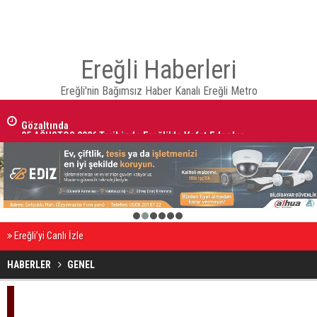
Ereğli Haberleri
Ereğli'nin Bağımsız Haber Kanalı Ereğli Metro
05 AĞUSTOS 2026 Tarihinde Ereğli’de Vefat Edenler
1
2
3
4
5
6
Ereğli’yi Canlı İzle
HABERLER
GENEL