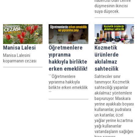
habercisi olan cemre
düşmesinin ikincisi
suya düşecek.
Manisa Lalesi
Öğretmenlere
Kozmetik
yıpranma
ürünlerde
Manisa Lalesini
koparmanın cezası
hakkıyla birlikte
akılalmaz
erken emeklilik!
sahtecilik
``Öğretmenlere
Sahteciler sınır
yıpranma hakkıyla
tanımıyor. Kozmetik
birlikte erken emeklilik
sahteciliği yapanlar
``
akılalmaz yöntemlere
başvuruyor. Maskara
yerine ayakkabı boyası
kullananlar, pudralara
un katanlar, özel
yağlar yerine kızartma
yağı kullananlar
vatandaşların sağlığını
hiçe sayıyor.