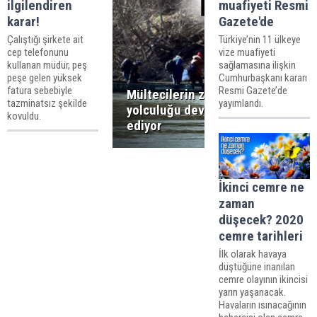
ilgilendiren
muafiyeti Resmi
karar!
Gazete'de
Çalıştığı şirkete ait
Türkiye’nin 11 ülkeye
cep telefonunu
vize muafiyeti
kullanan müdür, peş
sağlamasına ilişkin
peşe gelen yüksek
Cumhurbaşkanı kararı
fatura sebebiyle
Resmi Gazete’de
Mültecilerin zorlu
tazminatsız şekilde
yayımlandı.
yolculuğu devam
kovuldu.
ediyor
İkinci cemre ne
zaman
düşecek? 2020
cemre tarihleri
İlk olarak havaya
düştüğüne inanılan
cemre olayının ikincisi
yarın yaşanacak.
Havaların ısınacağının