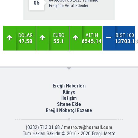
05
Ereğli’de Vefat Edenler
DOLAR
EURO
ALTIN
BIST 100
47.58
55.1
6545.14
13703.13
Ereğli Haberleri
Künye
İletişim
Sitene Ekle
Ereğli Nöbetçi Eczane
(0332) 713 01 68 /
metro.tv@hotmail.com
Tüm Hakları Saklıdır © 2016 - 2020 Ereğli Metro