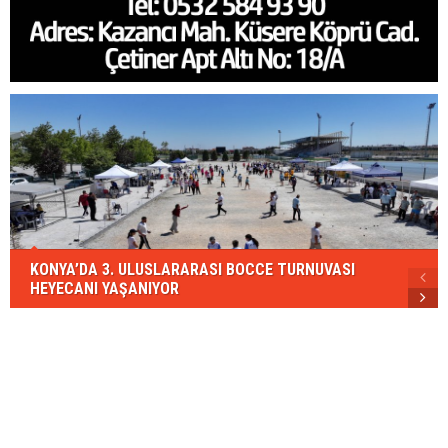
KONYA’DA 3. ULUSLARARASI BOCCE TURNUVASI
HEYECANI YAŞANIYOR