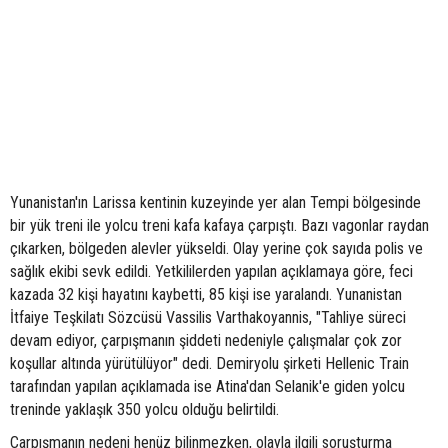
Yunanistan'ın Larissa kentinin kuzeyinde yer alan Tempi bölgesinde
bir yük treni ile yolcu treni kafa kafaya çarpıştı. Bazı vagonlar raydan
çıkarken, bölgeden alevler yükseldi. Olay yerine çok sayıda polis ve
sağlık ekibi sevk edildi. Yetkililerden yapılan açıklamaya göre, feci
kazada 32 kişi hayatını kaybetti, 85 kişi ise yaralandı. Yunanistan
İtfaiye Teşkilatı Sözcüsü Vassilis Varthakoyannis, "Tahliye süreci
devam ediyor, çarpışmanın şiddeti nedeniyle çalışmalar çok zor
koşullar altında yürütülüyor" dedi. Demiryolu şirketi Hellenic Train
tarafından yapılan açıklamada ise Atina'dan Selanik'e giden yolcu
treninde yaklaşık 350 yolcu olduğu belirtildi.
Çarpışmanın nedeni henüz bilinmezken, olayla ilgili soruşturma