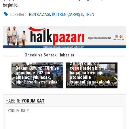
başlatıldı.
,
,
Etiketler :
TREN KAZASI
İKİ TREN ÇARPIŞTI
TREN
Önceki ve Sonraki Haberler
2 kişiyi öldürdü,
Bakan Kurum: 'Türkiye
cesetlerden birini
genelinde 202 bin
bagajına koyduğu
bina acil yıkılacak,
otomobille
ağır hasarlı veya yıkık'
İstanbul'da yakalandı
HABERE
YORUM KAT