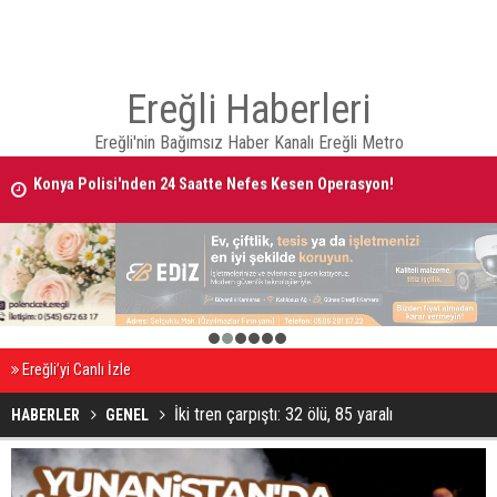
Ereğli Haberleri
Ereğli'nin Bağımsız Haber Kanalı Ereğli Metro
Konya Polisi'nden 24 Saatte Nefes Kesen Operasyon!
AVRUPA BİSİKLET BAŞKENTİ KONYA'DA BİSİKLET FESTİVALİ HEYECA
BAŞLADI
1
2
3
4
5
6
Ereğli’yi Canlı İzle
İki tren çarpıştı: 32 ölü, 85 yaralı
HABERLER
GENEL