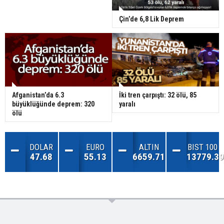
Çin’de 6,8 Lik Deprem
Afganistan’da 6.3
İki tren çarpıştı: 32 ölü, 85
büyüklüğünde deprem: 320
yaralı
ölü
DOLAR
EURO
ALTIN
BIST 100
47.68
55.13
6659.71
13779.39