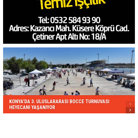
KONYA’DA 3. ULUSLARARASI BOCCE TURNUVASI
HEYECANI YAŞANIYOR