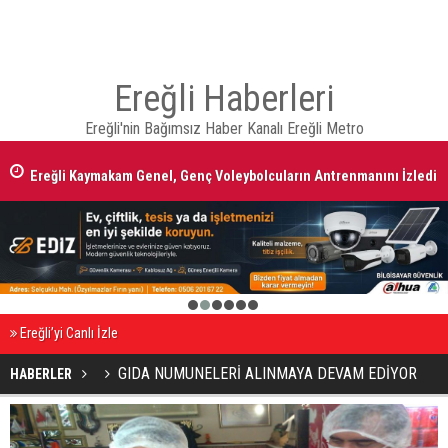
Ereğli Haberleri
Ereğli'nin Bağımsız Haber Kanalı Ereğli Metro
Ereğli Kaymakam Genel, Genç Voleybolcuların Antrenmanını İzledi
1
2
3
4
5
6
Ereğli’yi Canlı İzle
GIDA NUMUNELERİ ALINMAYA DEVAM EDİYOR
HABERLER