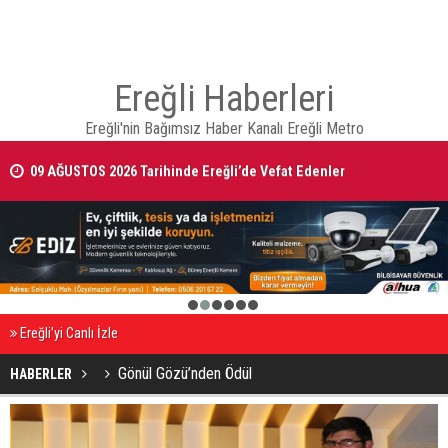
Ereğli Haberleri
Ereğli'nin Bağımsız Haber Kanalı Ereğli Metro
09 AĞUSTOS 2026 Tarihinde Ereğli’de Vefat Edenler
1
2
3
4
5
6
Ereğli’yi Canlı İzle
Gönül Gözü’nden Ödül
HABERLER