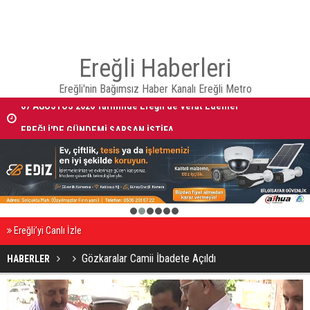
Ereğli Haberleri
Ereğli'nin Bağımsız Haber Kanalı Ereğli Metro
07 AĞUSTOS 2026 Tarihinde Ereğli’de Vefat Edenler
EREĞLİ'DE GÜNDEMİ SARSAN İSTİFA
1
2
3
4
5
6
Ereğli’yi Canlı İzle
Gözkaralar Camii İbadete Açıldı
HABERLER