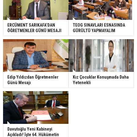
ERCÜMENT SARIKAFA’DAN
TEOG SINAVLARI ESNASINDA
ÖĞRETMENLER GÜNÜ MESAJI
GÜRÜLTÜ YAPMAYALIM
Edip Yıldızdan Öğretmenler
Kız Çocuklar Konuşmada Daha
Günü Mesajı
Yetenekli
Davutoğlu Yeni Kabineyi
Açıkladı! İşte 64. Hükümetin