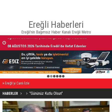
Ereğli Haberleri
Ereğli'nin Bağımsız Haber Kanalı Ereğli Metro
08 AĞUSTOS 2026 Tarihinde Ereğli’de Vefat Edenler
1
2
3
4
5
6
Ereğli’yi Canlı İzle
"Gününüz Kutlu Olsun"
HABERLER