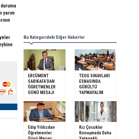
ç duruma
n yarım
rının
yeler
Bu Kategorideki Diğer Haberler
eyhine
ERCÜMENT
TEOG SINAVLARI
SARIKAFA’DAN
ESNASINDA
ÖĞRETMENLER
GÜRÜLTÜ
GÜNÜ MESAJI
YAPMAYALIM
Edip Yıldızdan
Kız Çocuklar
Öğretmenler
Konuşmada Daha
Günü Mesajı
Yetenekli