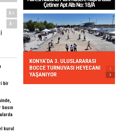
A+
A-
i
KONYA
KONYA’DA 3. ULUSLARARASI
EZBER
n
BOCCE TURNUVASI HEYECANI
GELEN
YAŞANIYOR
AHUD
i bir
hinde,
r basın
ialarda
l kurul