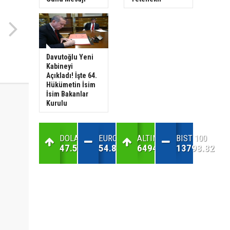
Davutoğlu Yeni
Kabineyi
Açıkladı! İşte 64.
Hükümetin İsim
İsim Bakanlar
Kurulu
DOLAR
EURO
ALTIN
BIST 100
47.59
54.81
6494.69
13798.82