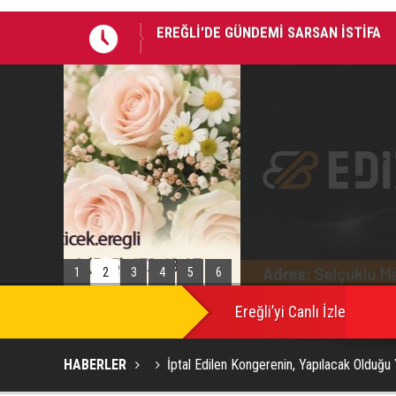
EREĞLİ'DE GÜNDEMİ SARSAN İSTİFA
Takla atan otomobildeki Bedirhan öldü, 
1
2
3
4
5
6
SON
DAKİKA
Ereğli’yi Canlı İzle
HABERLER
İptal Edilen Kongerenin, Yapılacak Olduğu