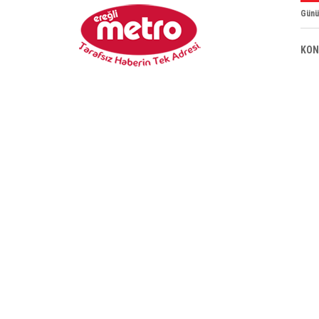
Günü
KON